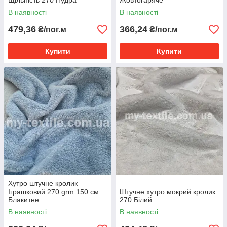
Щільність 270 Пудра
Жовтогаряче
В наявності
В наявності
479,36
366,24
₴/пог.м
₴/пог.м
Купити
Купити
Хутро штучне кролик
Іграшковий 270 grm 150 см
Штучне хутро мокрий кролик
Блакитне
270 Білий
В наявності
В наявності