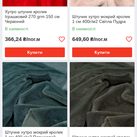
Хутро штучне кролик
Іграшковий 270 grm 150 см
Штучне хутро мокрий кролик
Червоний
1 см 400г/м2 Світла Пудра
В наявності
В наявності
366,24
649,60
₴/пог.м
₴/пог.м
Купити
Купити
Штучне хутро мокрий кролик