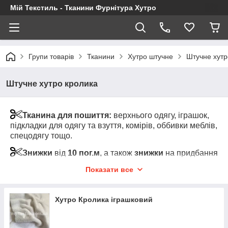
Мій Текстиль - Тканини Фурнітура Хутро
Групи товарів
Тканини
Хутро штучне
Штучне хутр
Штучне хутро кролика
Тканина для пошиття:
верхнього одягу, іграшок,
підкладки для одягу та взуття, комірів, оббивки меблів,
спецодягу тощо.
Знижки
від
10 пог.м,
а також
знижки
на придбання
на
рулоні
. Для уточнення цін переходи на карту
Показати все
товару та клікні на "Показати оптові ціни" (під
роздрібною ціною за товар)
Хутро Кролика іграшковий
Увага!
Мінімальний відріз тканини від 1-го пог.м
одного кольору