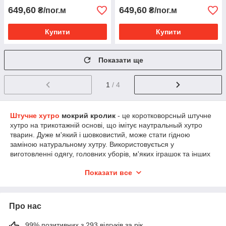
649,60
649,60
₴/пог.м
₴/пог.м
Купити
Купити
Показати ще
1
/ 4
Штучне хутро
мокрий кролик
- це коротковорсный штучне
хутро на трикотажній основі, що імітує наутральный хутро
тварин. Дуже м'який і шовковистий, може стати гідною
заміною натуральному хутру. Використовується у
виготовленні одягу, головних уборів, м'яких іграшок та інших
виробів.
Показати все
Хутряна тканина має безліч переваг, а саме:
однорідність фактури і простоту розкрою;
різноманітність видів і кольорів, в тому числі і
Про нас
креативних;
99% позитивних з 293 відгуків за рік