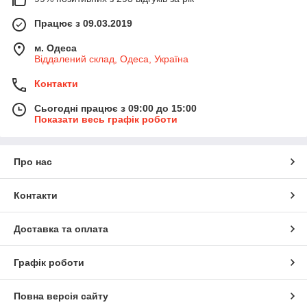
невисоку вартість;
стійкість проти молі;
Працює з 09.03.2019
проста в експлуатації та догляді;
м. Одеса
символізує захист природи і гуманність по
Віддалений склад, Одеса, Україна
відношенню до тваринного світу.
Контакти
Весь асортимент товару є на сайті
Мій Текстиль
Сьогодні працює з 09:00 до 15:00
Показати весь графік роботи
Про нас
Контакти
Доставка та оплата
Графік роботи
Повна версія сайту