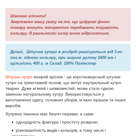
Шановні клієнти!
Звертаємо вашу увагу на те, що цифрові фото
товару можуть некоректно передавати яскравість
кольору. В реальності колір може відрізнятися.
Деталі.
Штучне хутро в роздріб реалізується від 1-го
пог.м. одного кольору, при ширині рулону 1600 мм і
щільність 400 г. м Склад: 100% Поліестер
Штучне хутро
мокрий кролик - це коротковорсный штучне
хутро на трикотажній основі, що імітує наутральный хутро
тварин. Дуже м'який і шовковистий, може стати гідною
заміною натуральному хутру. Використовується у
виготовленні одягу, головних уборів, м'яких іграшок та інших
виробів.
Хутряна тканина має безліч переваг, а саме:
однорідність фактури і простоту розкрою;
різноманітність видів і кольорів, в тому числі і
креативних;