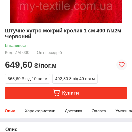
Штучне хутро мокрий кролик 1 см 400 г/м2м
Червоний
В наявності
Код: ИМ-030
Опт і роздріб
649,60
₴/пог.м
565,60 ₴
від 10 пог.м
492,80 ₴
від 40 пог.м
Купити
Опис
Характеристики
Доставка
Оплата
Умови п
Опис