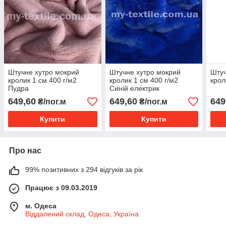
Штучне хутро мокрий
Штучне хутро мокрий
Штуч
кролик 1 см 400 г/м2
кролик 1 см 400 г/м2
крол
Пудра
Синій електрик
649,60
649,60
649
₴/пог.м
₴/пог.м
Купити
Купити
Про нас
99% позитивних з 294 відгуків за рік
Працює з 09.03.2019
м. Одеса
Віддалений склад, Одеса, Україна