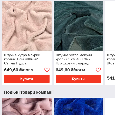
Штучне хутро мокрий
Штучне хутро мокрий
Штуч
кролик 1 см 400г/м2
кролик 1 см 400 г/м2
крол
Світла Пудра
Пляшковий смарагд
Жов
649,60
649,60
₴/пог.м
₴/пог.м
541
Купити
Купити
Подібні товари компанії