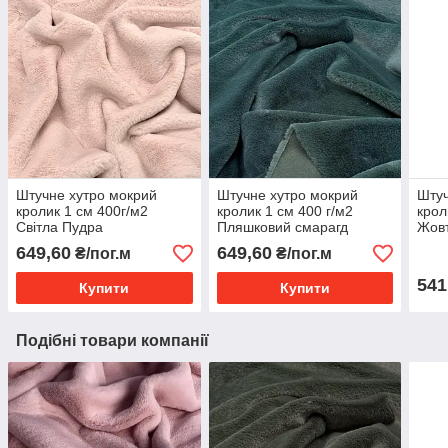
Штучне хутро мокрий
Штучне хутро мокрий
Штуч
кролик 1 см 400г/м2
кролик 1 см 400 г/м2
крол
Світла Пудра
Пляшковий смарагд
Жов
649,60
649,60
₴/пог.м
₴/пог.м
541
Купити
Купити
Подібні товари компанії