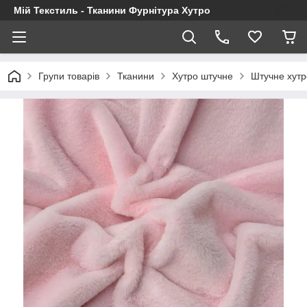
Мій Текстиль - Тканини Фурнітура Хутро
Групи товарів
Тканини
Хутро штучне
Штучне хутр