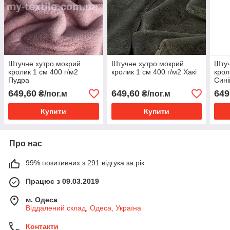
Штучне хутро мокрий
Штучне хутро мокрий
Штуч
кролик 1 см 400 г/м2
кролик 1 см 400 г/м2 Хакі
крол
Пудра
Сині
649,60
649,60
649
₴/пог.м
₴/пог.м
Купити
Купити
Про нас
99% позитивних з 291 відгука за рік
Працює з 09.03.2019
м. Одеса
Віддалений склад, Одеса, Україна
Контакти