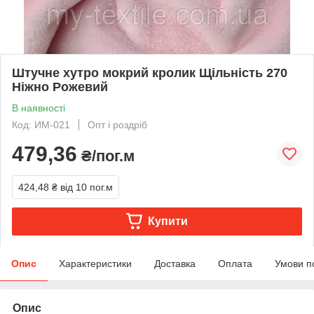
Штучне хутро мокрий кролик Щільність 270
Ніжно Рожевий
В наявності
Код: ИМ-021
Опт і роздріб
479,36
₴/пог.м
424,48 ₴
від 10 пог.м
Купити
Опис
Характеристики
Доставка
Оплата
Умови п
Опис