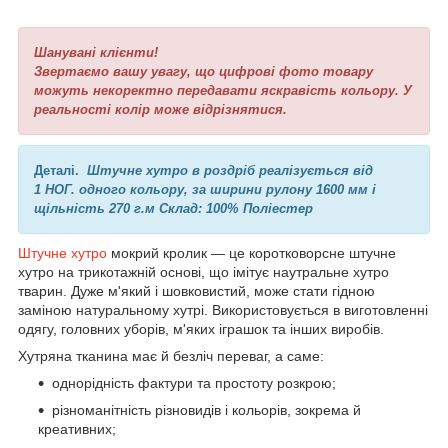
Шанувані клієнти!
Звертаємо вашу увагу, що цифрові фото товару
можуть некоректно передавати яскравість кольору. У
реальності колір може відрізнятися.
Деталі.
Штучне хутро в роздріб реалізується від
1 НОГ. одного кольору, за ширини рулону 1600 мм і
щільність 270 г.м Склад: 100% Поліестер
Штучне хутро
мокрий кролик — це коротковорсне штучне
хутро на трикотажній основі, що імітує наутральне хутро
тварин. Дуже м'який і шовковистий, може стати гідною
заміною натуральному хутрі. Використовується в виготовленні
одягу, головних уборів, м'яких іграшок та інших виробів.
Хутряна тканина має й безліч переваг, а саме:
однорідність фактури та простоту розкрою;
різноманітність різновидів і кольорів, зокрема й
креативних;