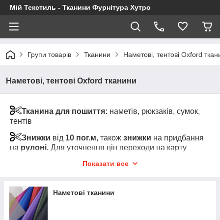
Мій Текстиль - Тканини Фурнітура Хутро
Групи товарів
Тканини
Наметові, тентові Oxford ткан
Наметові, тентові Oxford тканини
Тканина для пошиття:
наметів, рюкзаків, сумок,
тентів
Знижки
від
10 пог.м
, також
знижки
на придбання
на
рулоні.
Для уточнення цін переходи на карту
товару та клікні на "Показати оптові ціни" (під
Показати все
роздрібною ціною за товар)
Увага!
Мінімальний відріз тканини від 1-го пог.м
Наметові тканини
одного кольору