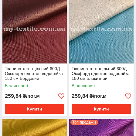
Тканина тент щільний 600Д
Тканина тент щільний 600Д
Оксфорд однотон водостійка
Оксфорд однотон водостійка
150 см Бордовий
150 см Блакитний
В наявності
В наявності
259,84
259,84
₴/пог.м
₴/пог.м
Купити
Купити
Топ продажів