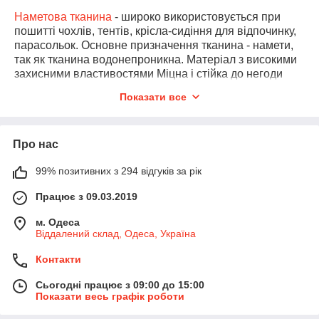
Наметова тканина
- широко використовується при
пошитті чохлів, тентів, крісла-сидіння для відпочинку,
парасольок. Основне призначення тканина - намети,
так як тканина водонепроникна. Матеріал з високими
захисними властивостями Міцна і стійка до негоди
тканина.
Показати все
- Наметова полотно виготовляють за унікальною
технологією. За основу завжди береться товста груба
нитка. Нитки основи такого полотна завжди міцно
Про нас
скручуються і зовні чимось нагадують канатики. При
цьому нитки утка мають стандартний вигляд. Така
99% позитивних з 294 відгуків за рік
структура характерна для плащового варіанти. У
брезентовому наметової тканини і нитки основи, а
Працює з 09.03.2019
нитки качка сильно скручені. Цікавий факт того, що
плащової варіант наметового полотна при намоканні
м. Одеса
Віддалений склад, Одеса, Україна
більше вбирає вологи, ніж брезентова наметове
полотно. Тому при виборі матерії, про цю особливість
Контакти
слід пам'ятати.
- Водонепроникність. Цей параметр пояснюється
Сьогодні працює з 09:00 до 15:00
Показати весь графік роботи
сверхплотным переплетенням полотна, яка при
контакті з водою назбухает і «законопачивает» все