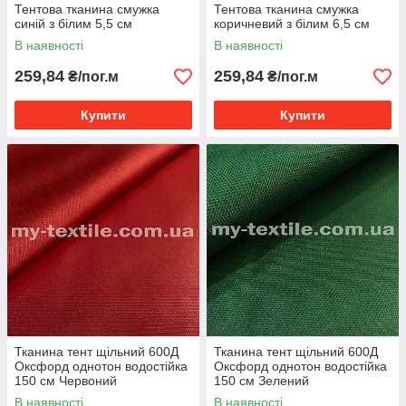
Тентова тканина смужка
Тентова тканина смужка
синій з білим 5,5 см
коричневий з білим 6,5 см
В наявності
В наявності
259,84
259,84
₴/пог.м
₴/пог.м
Купити
Купити
Тканина тент щільний 600Д
Тканина тент щільний 600Д
Оксфорд однотон водостійка
Оксфорд однотон водостійка
150 см Червоний
150 см Зелений
В наявності
В наявності