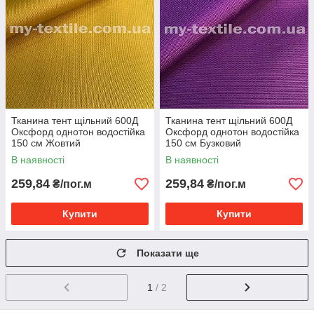
Тканина тент щільний 600Д
Тканина тент щільний 600Д
Оксфорд однотон водостійка
Оксфорд однотон водостійка
150 см Жовтий
150 см Бузковий
В наявності
В наявності
259,84
259,84
₴/пог.м
₴/пог.м
Купити
Купити
Показати ще
1
/ 2