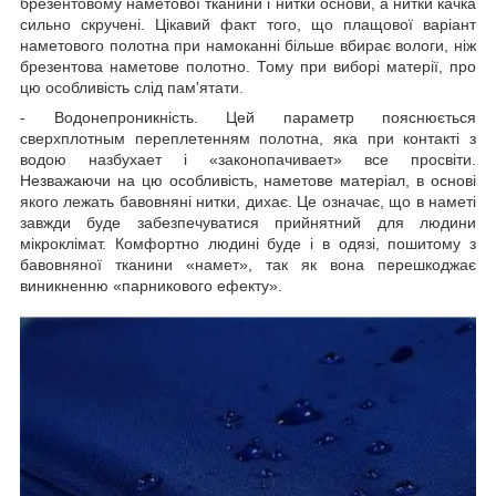
брезентовому наметової тканини і нитки основи, а нитки качка
сильно скручені. Цікавий факт того, що плащової варіант
наметового полотна при намоканні більше вбирає вологи, ніж
брезентова наметове полотно. Тому при виборі матерії, про
цю особливість слід пам'ятати.
- Водонепроникність. Цей параметр пояснюється
сверхплотным переплетенням полотна, яка при контакті з
водою назбухает і «законопачивает» все просвіти.
Незважаючи на цю особливість, наметове матеріал, в основі
якого лежать бавовняні нитки, дихає. Це означає, що в наметі
завжди буде забезпечуватися прийнятний для людини
мікроклімат. Комфортно людині буде і в одязі, пошитому з
бавовняної тканини «намет», так як вона перешкоджає
виникненню «парникового ефекту».