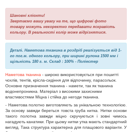
Шановні клієнти!
Звертаємо вашу увагу на те, що цифрові фото
товару можуть некоректно передавати яскравість
кольору. В реальності колір може відрізнятися.
Деталі.
Наметова тканина
в роздріб реалізується від 1-
го пог.м. одного кольору, при ширині рулона 1500 мм і
щільність 180 г. м. Склад : 100% - Поліестер
Наметова тканина
- широко використовується при пошитті
чохлів, тентів, крісла-сидіння для відпочинку, парасольок.
Основне призначення тканина - намети, так як тканина
водонепроникна.
Матеріал з високими захисними
властивостями Міцна і стійка до негоди тканина.
- Наметова полотно виготовляють за унікальною технологією.
За основу завжди береться товста груба нитка. Нитки основи
такого полотна завжди міцно скручуються і зовні чимось
нагадують канатики. При цьому нитки утка мають стандартний
вигляд. Така структура характерна для плащового варіанти. У