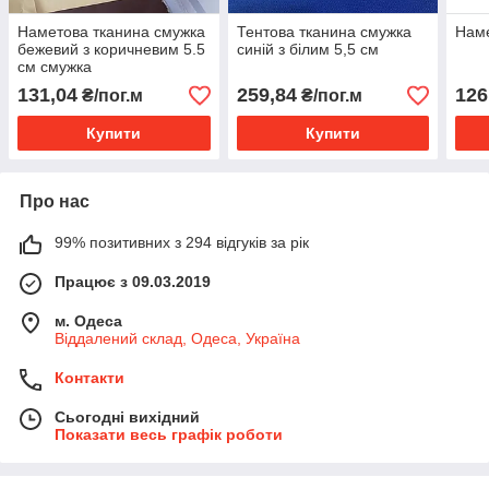
Наметова тканина смужка
Тентова тканина смужка
Наме
бежевий з коричневим 5.5
синій з білим 5,5 см
см смужка
131,04
259,84
126
₴/пог.м
₴/пог.м
Купити
Купити
Про нас
99% позитивних з 294 відгуків за рік
Працює з 09.03.2019
м. Одеса
Віддалений склад, Одеса, Україна
Контакти
Сьогодні вихідний
Показати весь графік роботи