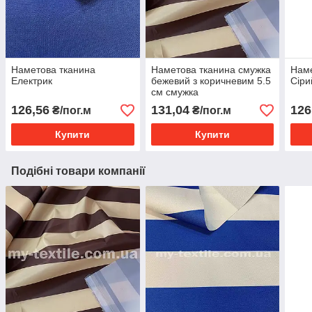
Наметова тканина
Наметова тканина смужка
Наме
Електрик
бежевий з коричневим 5.5
Сіри
см смужка
126,56
131,04
126
₴/пог.м
₴/пог.м
Купити
Купити
Подібні товари компанії