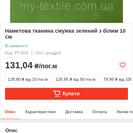
Наметова тканина смужка зелений з білим 10
см
В наявності
Код: PT-004
Опт і роздріб
131,04
₴/пог.м
128,80 ₴
від 10 пог.м
126,95 ₴
від 50 пог.м
79,86 ₴
від 100
Купити
Опис
Характеристики
Доставка
Оплата
Умови п
Опис