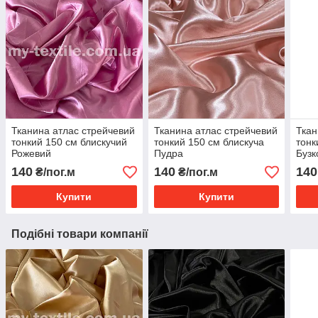
Тканина атлас стрейчевий
Тканина атлас стрейчевий
Ткан
тонкий 150 см блискучий
тонкий 150 см блискуча
тонк
Рожевий
Пудра
Бузк
140
140
140
₴/пог.м
₴/пог.м
Купити
Купити
Подібні товари компанії