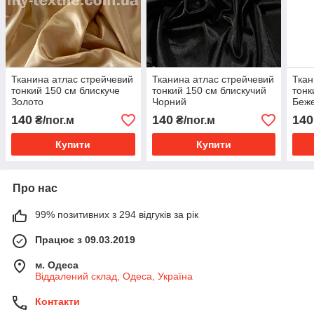
Тканина атлас стрейчевий
Тканина атлас стрейчевий
Ткан
тонкий 150 см блискуче
тонкий 150 см блискучий
тонк
Золото
Чорний
Беж
140
140
140
₴/пог.м
₴/пог.м
Купити
Купити
Про нас
99% позитивних з 294 відгуків за рік
Працює з 09.03.2019
м. Одеса
Віддалений склад, Одеса, Україна
Контакти