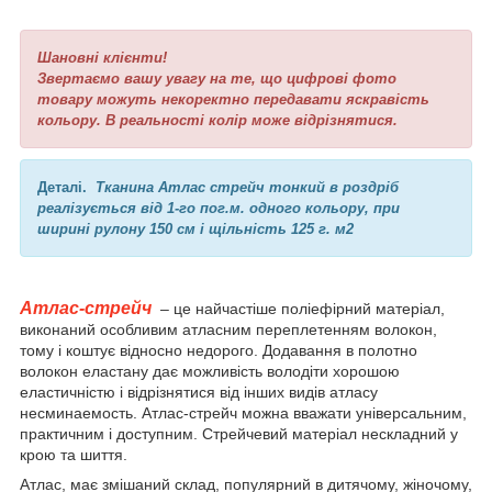
Шановні клієнти!
Звертаємо вашу увагу на те, що цифрові фото
товару можуть некоректно передавати яскравість
кольору. В реальності колір може відрізнятися.
Деталі.
Тканина Атлас стрейч тонкий в роздріб
реалізується від 1-го пог.м. одного кольору, при
ширині рулону 150 см і щільність 125 г. м2
Атлас-стрейч
– це найчастіше поліефірний матеріал,
виконаний особливим атласним переплетенням волокон,
тому і коштує відносно недорого. Додавання в полотно
волокон еластану дає можливість володіти хорошою
еластичністю і відрізнятися від інших видів атласу
несминаемость. Атлас-стрейч можна вважати універсальним,
практичним і доступним. Стрейчевий матеріал нескладний у
крою та шиття.
Атлас, має змішаний склад, популярний в дитячому, жіночому,