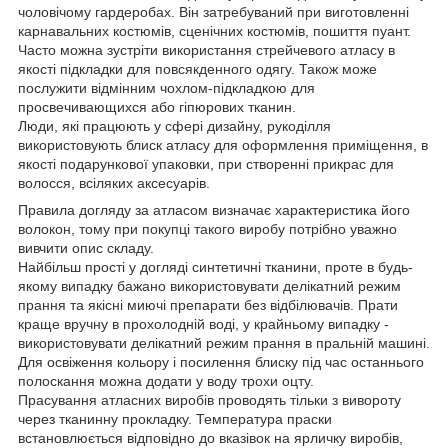
чоловічому гардеробах. Він затребуваний при виготовленні
карнавальних костюмів, сценічних костюмів, пошиття пуант.
Часто можна зустріти використання стрейчевого атласу в
якості підкладки для повсякденного одягу. Також може
послужити відмінним чохлом-підкладкою для
просвечивающихся або гіпюрових тканин.
Люди, які працюють у сфері дизайну, рукоділля
використовують блиск атласу для оформлення приміщення, в
якості подарункової упаковки, при створенні прикрас для
волосся, всіляких аксесуарів.
Правила догляду за атласом визначає характеристика його
волокон, тому при покупці такого виробу потрібно уважно
вивчити опис складу.
Найбільш прості у догляді синтетичні тканини, проте в будь-
якому випадку бажано використовувати делікатний режим
прання та якісні миючі препарати без відбілювачів. Прати
краще вручну в прохолодній воді, у крайньому випадку -
використовувати делікатний режим прання в пральній машині.
Для освіження кольору і посилення блиску під час останнього
полоскання можна додати у воду трохи оцту.
Прасування атласних виробів проводять тільки з вивороту
через тканинну прокладку. Температура праски
встановлюється відповідно до вказівок на ярличку виробів,