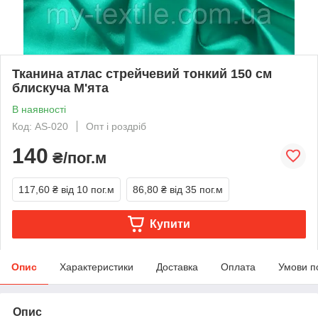
Тканина атлас стрейчевий тонкий 150 см
блискуча М'ята
В наявності
Код: AS-020
Опт і роздріб
140
₴/пог.м
117,60 ₴
від 10 пог.м
86,80 ₴
від 35 пог.м
Купити
Опис
Характеристики
Доставка
Оплата
Умови п
Опис