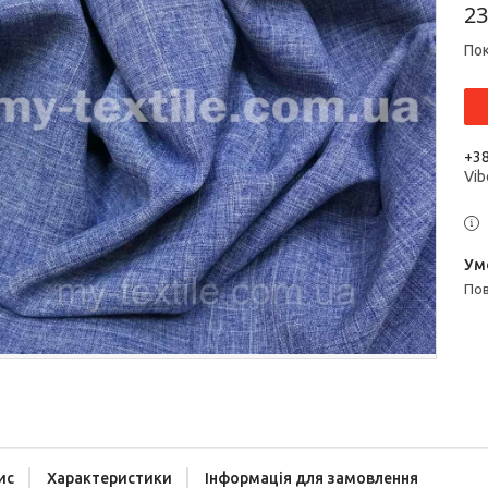
23
Пок
+38
Vib
п
ис
Характеристики
Інформація для замовлення