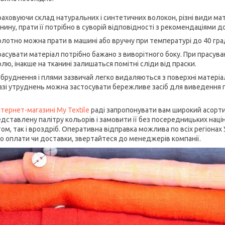
раховуючи склад натуральних і синтетичних волокон, різні види ма
нину, прати її потрібно в суворій відповідності з рекомендаціями 
олотно можна прати в машині або вручну при температурі до 40 гра
расувати матеріал потрібно бажано з виворітного боку. При прасув
лю, інакше на тканині залишаться помітні сліди від праски.
абруднення і плями зазвичай легко видаляються з поверхні матеріа
азі утруднень можна застосувати бережливе засіб для виведення 
нтернет-магазині My Textile
раді запропонувати вам широкий асорти
дставлену палітру кольорів і замовити її без посередницьких наці
ом, так і вроздріб. Оперативна відправка можлива по всіх регіонах
о оплати чи доставки, звертайтеся до менеджерів компанії.