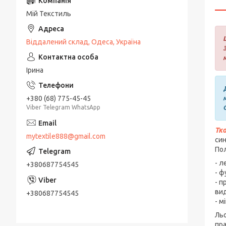
Мій Текстиль
Віддалений склад, Одеса, Україна
Ірина
+380 (68) 775-45-45
Viber Telegram WhatsApp
Тк
mytextile888@gmail.com
син
Пол
- л
+380687754545
- ф
- п
вид
+380687754545
- м
Льо
пра