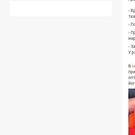
- В
тка
- П
- П
мар
- З
У р
В
і
пре
опт
йог