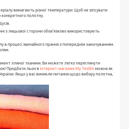
теріалу вимагають різної температури. Щоб не зіпсувати
до конкретного полотну.
дусів.
анні з лицьової сторони обов'язково використовують
лу в процесі звичайного прання з попереднім замочуванням.
плям.
мент лляної тканини. Ви можете легко переглянути
нок! Придбати льон в
інтернет-магазині My Textile
можна як
 України. Якщо у вас виникли питання щодо вибору полотна,