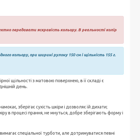
ктно передавати яскравість кольору. В реальності колір
дного кольору, при ширині рулону 150 см і щільність 155 г.
ірної щільності з матовою поверхнею, в її складі є
днішній день.
амокає, зберігає сухість шкіри і дозволяє їй дихати;
іру в процесі прання, не мнуться, добре зберігають форму і
не вимагає спеціальної турботи, але дотримуватися певні