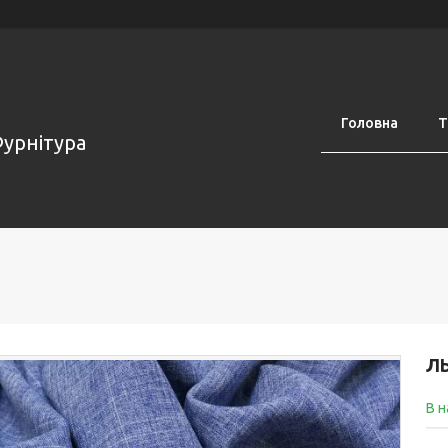
Головна
Т
Фурнітура
Л
В н