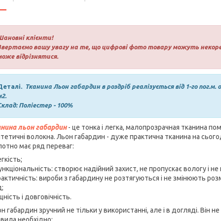
Шановні клієнти!
Звертаємо вашу увагу на те, що цифрові фото товару можуть некоре
може відрізнятися.
Деталі.
Тканина Льон габардин в роздріб реалізується від 1-го пог.м. о
м2.
Склад: Поліестер - 100%
анина льон габардин
- це тонка і легка, малопрозрачная тканина пом
тетичні волокна. Льон габардин - дуже практична тканина на сього
отно має ряд переваг:
егкість;
ункціональність: створює надійний захист, не пропускає вологу і не н
рактичність: вироби з габардину не розтягуються і не змінюють розм
;
іцність і довговічність.
н габардин зручний не тільки у використанні, але і в догляді. Він 
вила необхідно: