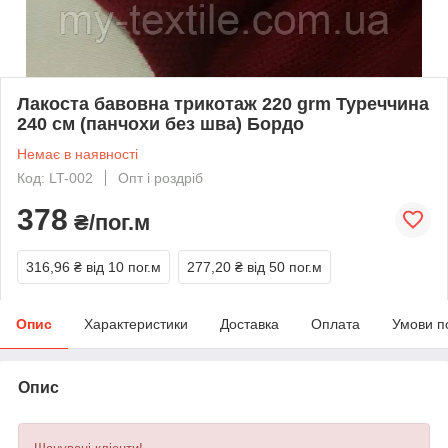
Лакоста бавовна трикотаж 220 grm Туреччина
240 см (панчохи без шва) Бордо
Немає в наявності
Код: LT-002
Опт і роздріб
378
₴/пог.м
316,96 ₴
від 10 пог.м
277,20 ₴
від 50 пог.м
Опис
Характеристики
Доставка
Оплата
Умови п
Опис