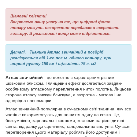
Шановні клієнти!
Звертаємо вашу увагу на те, що цифрові фото
товару можуть некоректно передавати яскравість
кольору. В реальності колір може відрізнятися.
Деталі.
Тканина Атлас звичайний в роздріб
реалізується від 1-го пог.м. одного кольору, при
ширині рулону 150 см і щільність 75 г. м2
Атлас звичайний
- це полотно з характерним рівним
шовковим блиском. Глянцевий ефект досягається завдяки
особливому атласному переплетення ниток полотна. Лицьова
сторона атласу завжди блискуча, а зворотна - матова і не
однорідна навпомацки.
Атлас звичайний-популярна в сучасному світі тканина, яку все
частіше використовують для пошиття одягу на свята. Це,
безсумнівно, карнавальні костюми, костюми на різні дитячі
свята: від ранку до сценічних, танцювальних виступів. Сучасні
перетворення цього матеріалу роблять його доступним і