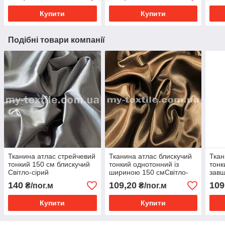
Купити
Купити
Подібні товари компанії
Тканина атлас стрейчевий
Тканина атлас блискучий
Ткан
тонкий 150 см блискучий
тонкий однотонний із
тонк
Світло-сірий
шириною 150 смСвітло-
завш
коричневий
Фіол
140
109,20
109
₴/пог.м
₴/пог.м
Купити
Купити