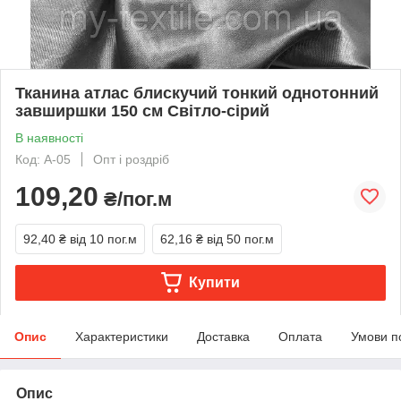
Тканина атлас блискучий тонкий однотонний
завширшки 150 см Світло-сірий
В наявності
Код: A-05
Опт і роздріб
109,20
₴/пог.м
92,40 ₴
від 10 пог.м
62,16 ₴
від 50 пог.м
Купити
Опис
Характеристики
Доставка
Оплата
Умови п
Опис