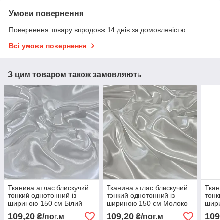
Умови повернення
Повернення товару впродовж 14 днів за домовленістю
Всі умови повернення
З цим товаром також замовляють
Тканина атлас блискучий
Тканина атлас блискучий
Ткан
тонкий однотонний із
тонкий однотонний із
тонк
шириною 150 см Білий
шириною 150 см Молоко
шир
(тра
109,20
109,20
109
₴/пог.м
₴/пог.м