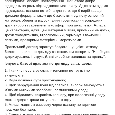
розширюють область застосування - цей атлас добре
підходить на роль підкладкового матеріалу. Адже всім відомо -
підкладкова тканина потрібна для того, що б виріб краще
тримало форму, а також що б захистити від поту основний
матеріал, оберегти від осипання і розпускання зсередини
зрізи виробів і забезпечити комфорт при шкарпетки. Атласа
це характерно, адже цей матеріал м'який, приємний на дотик,
трохи холодить тіло, гігроскопічний, гармонує з важкими і
легкими, прозорими матеріями, мереживами.
Правильний догляд гарантує бездоганну цілість атласу.
Золоте правило по догляду за текстилем говорить: "Необхідно
дотримуватись інструкцій, які виробник залишає на ярлику".
Існують базові правила по догляду за атласом:
1. Тканину перуть руками, інтенсивно не труть і не
викручують;
2. Вода повинна бути прохолодною;
3. Щоб забруднення вони відіпралися, вироби замочують з
м'якими миючими засобами, розчиненими у воді;
4. Щоб підсилити яскравість кольору, при полосканні у воду
можна додати трохи натурального оцту;
5. Атлас гладять з вивороту через тканину не гарячою
праскою без пари;
6. Сушити краще в прямому положенні, уникаючи підвищених