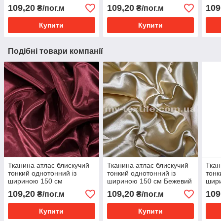
(тра
109,20
109,20
109
₴/пог.м
₴/пог.м
Купити
Купити
Подібні товари компанії
Тканина атлас блискучий
Тканина атлас блискучий
Ткан
тонкий однотонний із
тонкий однотонний із
тонк
шириною 150 см
шириною 150 см Бежевий
шир
Бордовий
109,20
109,20
109
₴/пог.м
₴/пог.м
Купити
Купити