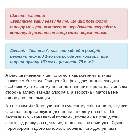
Шановні клієнти!
Звертаємо вашу увагу на те, що цифрові фото
товару можуть некоректно передавати яскравість
кольору. В реальності колір може відрізнятися.
Деталі.
Тканина Атлас звичайний в роздріб
реалізується від 1-го пог.м. одного кольору, при
ширині рулону 150 см і щільність 75 г. м2
Атлас звичайний
- це полотно з характерним рівним
шовковим блиском. Глянцевий ефект досягається завдяки
особливому атласному переплетення ниток полотна. Лицьова
сторона атласу завжди блискуча, а зворотна - матова і не
однорідна навпомацки.
Атлас звичайний-популярна в сучасному світі тканина, яку все
частіше використовують для пошиття одягу на свята. Це,
безсумнівно, карнавальні костюми, костюми на різні дитячі
свята: від ранку до сценічних, танцювальних виступів. Сучасні
перетворення цього матеріалу роблять його доступним і