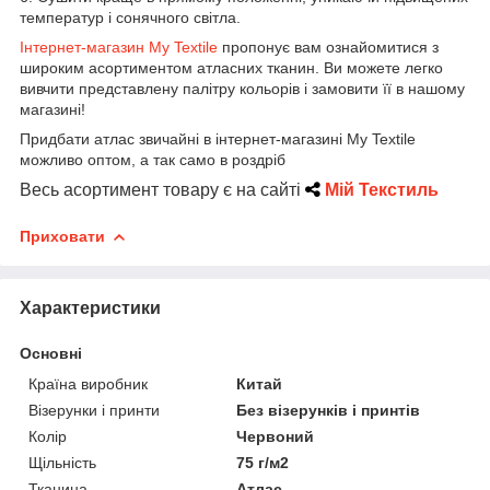
температур і сонячного світла.
Інтернет-магазин My Textile
пропонує вам ознайомитися з
широким асортиментом атласних тканин. Ви можете легко
вивчити представлену палітру кольорів і замовити її в нашому
магазині!
Придбати атлас звичайні в інтернет-магазині My Textile
можливо оптом, а так само в роздріб
Весь асортимент товару є на сайті
Мій Текстиль
Приховати
Характеристики
Основні
Країна виробник
Китай
Візерунки і принти
Без візерунків і принтів
Колір
Червоний
Щільність
75 г/м2
Тканина
Атлас