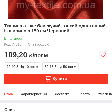
Тканина атлас блискучий тонкий однотонний
із шириною 150 см Червоний
В наявності
Код: A-010
Опт і роздріб
109,20
₴/пог.м
92,40 ₴
від 10 пог.м
62,16 ₴
від 50 пог.м
Купити
Опис
Характеристики
Доставка
Оплата
Умови п
Опис