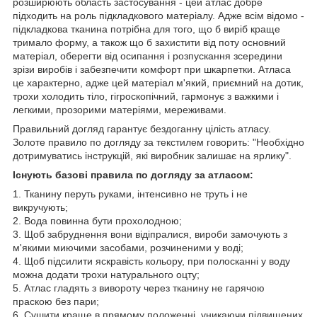
розширюють область застосування - цей атлас добре
підходить на роль підкладкового матеріалу. Адже всім відомо -
підкладкова тканина потрібна для того, що б виріб краще
тримало форму, а також що б захистити від поту основний
матеріал, оберегти від осипання і розпускання зсередини
зрізи виробів і забезпечити комфорт при шкарпетки. Атласа
це характерно, адже цей матеріал м'який, приємний на дотик,
трохи холодить тіло, гігроскопічний, гармонує з важкими і
легкими, прозорими матеріями, мереживами.
Правильний догляд гарантує бездоганну цілість атласу.
Золоте правило по догляду за текстилем говорить: "Необхідно
дотримуватись інструкцій, які виробник залишає на ярлику".
Існують базові правила по догляду за атласом:
1. Тканину перуть руками, інтенсивно не труть і не
викручують;
2. Вода повинна бути прохолодною;
3. Щоб забруднення вони відіпралися, вироби замочують з
м'якими миючими засобами, розчиненими у воді;
4. Щоб підсилити яскравість кольору, при полосканні у воду
можна додати трохи натурального оцту;
5. Атлас гладять з вивороту через тканину не гарячою
праскою без пари;
6. Сушити краще в прямому положенні, уникаючи підвищених