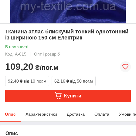
Тканина атлас блискучий тонкий однотонний
із шириною 150 см Електрик
В наявності
Код: A-015
Опт і роздріб
109,20
₴/пог.м
92,40 ₴
від 10 пог.м
62,16 ₴
від 50 пог.м
Купити
Опис
Характеристики
Доставка
Оплата
Умови п
Опис