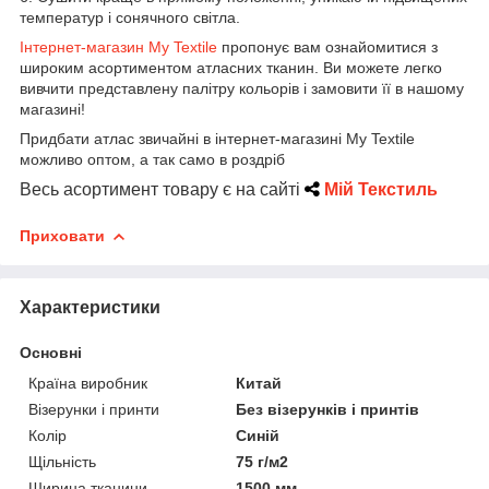
температур і сонячного світла.
Інтернет-магазин My Textile
пропонує вам ознайомитися з
широким асортиментом атласних тканин. Ви можете легко
вивчити представлену палітру кольорів і замовити її в нашому
магазині!
Придбати атлас звичайні в інтернет-магазині My Textile
можливо оптом, а так само в роздріб
Весь асортимент товару є на сайті
Мій Текстиль
Приховати
Характеристики
Основні
Країна виробник
Китай
Візерунки і принти
Без візерунків і принтів
Колір
Синій
Щільність
75 г/м2
Ширина тканини
1500 мм