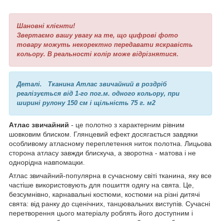
Шановні клієнти!
Звертаємо вашу увагу на те, що цифрові фото
товару можуть некоректно передавати яскравість
кольору. В реальності колір може відрізнятися.
Деталі.
Тканина Атлас звичайний в роздріб
реалізується від 1-го пог.м. одного кольору, при
ширині рулону 150 см і щільність 75 г. м2
Атлас звичайний
- це полотно з характерним рівним
шовковим блиском. Глянцевий ефект досягається завдяки
особливому атласному переплетення ниток полотна. Лицьова
сторона атласу завжди блискуча, а зворотна - матова і не
однорідна навпомацки.
Атлас звичайний-популярна в сучасному світі тканина, яку все
частіше використовують для пошиття одягу на свята. Це,
безсумнівно, карнавальні костюми, костюми на різні дитячі
свята: від ранку до сценічних, танцювальних виступів. Сучасні
перетворення цього матеріалу роблять його доступним і