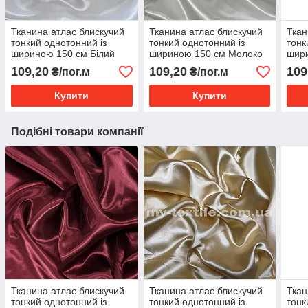
Тканина атлас блискучий
Тканина атлас блискучий
Ткан
тонкий однотонний із
тонкий однотонний із
тонк
шириною 150 см Білий
шириною 150 см Молоко
шир
(тра
109,20
109,20
109
₴/пог.м
₴/пог.м
Купити
Купити
Подібні товари компанії
Тканина атлас блискучий
Тканина атлас блискучий
Ткан
тонкий однотонний із
тонкий однотонний із
тонк