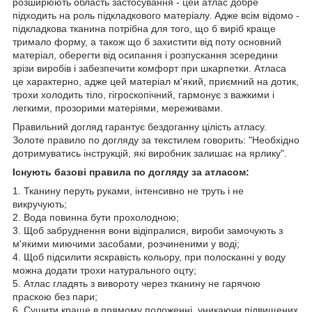
розширюють область застосування - цей атлас добре
підходить на роль підкладкового матеріалу. Адже всім відомо -
підкладкова тканина потрібна для того, що б виріб краще
тримало форму, а також що б захистити від поту основний
матеріал, оберегти від осипання і розпускання зсередини
зрізи виробів і забезпечити комфорт при шкарпетки. Атласа
це характерно, адже цей матеріал м'який, приємний на дотик,
трохи холодить тіло, гігроскопічний, гармонує з важкими і
легкими, прозорими матеріями, мереживами.
Правильний догляд гарантує бездоганну цілість атласу.
Золоте правило по догляду за текстилем говорить: "Необхідно
дотримуватись інструкцій, які виробник залишає на ярлику".
Існують базові правила по догляду за атласом:
1. Тканину перуть руками, інтенсивно не труть і не
викручують;
2. Вода повинна бути прохолодною;
3. Щоб забруднення вони відіпралися, вироби замочують з
м'якими миючими засобами, розчиненими у воді;
4. Щоб підсилити яскравість кольору, при полосканні у воду
можна додати трохи натурального оцту;
5. Атлас гладять з вивороту через тканину не гарячою
праскою без пари;
6. Сушити краще в прямому положенні, уникаючи підвищених