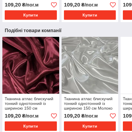
(тра
109,20
109,20
109
₴/пог.м
₴/пог.м
Купити
Купити
Подібні товари компанії
Тканина атлас блискучий
Тканина атлас блискучий
Ткан
тонкий однотонний із
тонкий однотонний із
тонк
шириною 150 см
шириною 150 см Молоко
шир
Бордовий
109,20
109,20
109
₴/пог.м
₴/пог.м
Купити
Купити