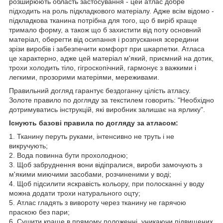
розширюють область застосування - цей атлас добре
підходить на роль підкладкового матеріалу. Адже всім відомо -
підкладкова тканина потрібна для того, що б виріб краще
тримало форму, а також що б захистити від поту основний
матеріал, оберегти від осипання і розпускання зсередини
зрізи виробів і забезпечити комфорт при шкарпетки. Атласа
це характерно, адже цей матеріал м'який, приємний на дотик,
трохи холодить тіло, гігроскопічний, гармонує з важкими і
легкими, прозорими матеріями, мереживами.
Правильний догляд гарантує бездоганну цілість атласу.
Золоте правило по догляду за текстилем говорить: "Необхідно
дотримуватись інструкцій, які виробник залишає на ярлику".
Існують базові правила по догляду за атласом:
1. Тканину перуть руками, інтенсивно не труть і не
викручують;
2. Вода повинна бути прохолодною;
3. Щоб забруднення вони відіпралися, вироби замочують з
м'якими миючими засобами, розчиненими у воді;
4. Щоб підсилити яскравість кольору, при полосканні у воду
можна додати трохи натурального оцту;
5. Атлас гладять з вивороту через тканину не гарячою
праскою без пари;
6. Сушити краще в прямому положенні, уникаючи підвищених