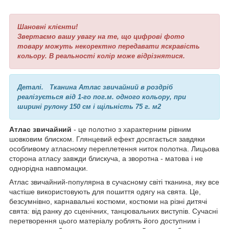
Шановні клієнти!
Звертаємо вашу увагу на те, що цифрові фото
товару можуть некоректно передавати яскравість
кольору. В реальності колір може відрізнятися.
Деталі.
Тканина Атлас звичайний в роздріб
реалізується від 1-го пог.м. одного кольору, при
ширині рулону 150 см і щільність 75 г. м2
Атлас звичайний
- це полотно з характерним рівним
шовковим блиском. Глянцевий ефект досягається завдяки
особливому атласному переплетення ниток полотна. Лицьова
сторона атласу завжди блискуча, а зворотна - матова і не
однорідна навпомацки.
Атлас звичайний-популярна в сучасному світі тканина, яку все
частіше використовують для пошиття одягу на свята. Це,
безсумнівно, карнавальні костюми, костюми на різні дитячі
свята: від ранку до сценічних, танцювальних виступів. Сучасні
перетворення цього матеріалу роблять його доступним і