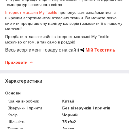
температур і сонячного світла.
Інтернет-магазин My Textile
пропонує вам ознайомитися з
широким асортиментом атласних тканин. Ви можете легко
вивчити представлену палітру кольорів і замовити її в нашому
магазині!
Придбати атлас звичайні в інтернет-магазині My Textile
можливо оптом, а так само в роздріб
Весь асортимент товару є на сайті
Мій Текстиль
Приховати
Характеристики
Основні
Країна виробник
Китай
Візерунки і принти
Без візерунків і принтів
Колір
Чорний
Щільність
75 г/м2
Тканина
Атлас