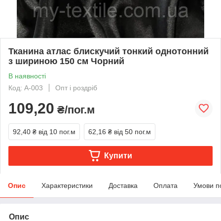
Тканина атлас блискучий тонкий однотонний
з шириною 150 см Чорний
В наявності
Код: A-003
Опт і роздріб
109,20
₴/пог.м
92,40 ₴
від 10 пог.м
62,16 ₴
від 50 пог.м
Купити
Опис
Характеристики
Доставка
Оплата
Умови п
Опис