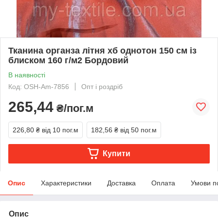
Тканина органза літня хб однотон 150 см із
блиском 160 г/м2 Бордовий
В наявності
Код: OSH-Am-7856
Опт і роздріб
265,44
₴/пог.м
226,80 ₴
від 10 пог.м
182,56 ₴
від 50 пог.м
Купити
Опис
Характеристики
Доставка
Оплата
Умови п
Опис