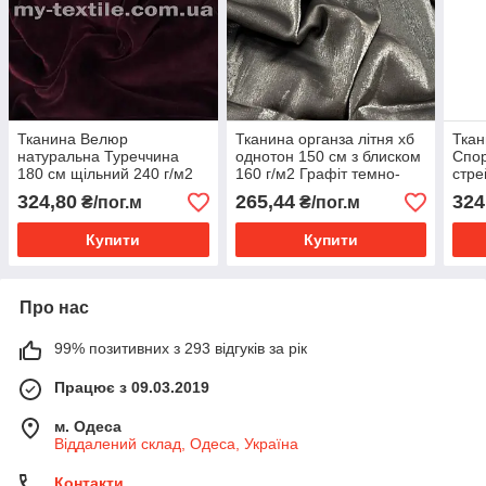
Тканина Велюр
Тканина органза літня хб
Ткан
натуральна Туреччина
однотон 150 см з блиском
Спор
180 см щільний 240 г/м2
160 г/м2 Графіт темно-
стре
однотон Бордовий
сірий
Кор
324,80
265,44
324
₴/пог.м
₴/пог.м
Купити
Купити
Про нас
99% позитивних з 293 відгуків за рік
Працює з 09.03.2019
м. Одеса
Віддалений склад, Одеса, Україна
Контакти