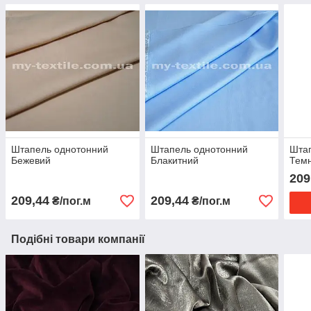
Штапель однотонний
Штапель однотонний
Шта
Бежевий
Блакитний
Темн
209
209,44
209,44
₴/пог.м
₴/пог.м
Подібні товари компанії