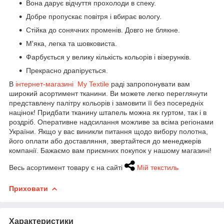
Вона дарує відчуття прохолоди в спеку.
Добре пропускає повітря і вбирає вологу.
Стійка до сонячних променів. Довго не блякне.
М'яка, легка та шовковиста.
Фарбується у велику кількість кольорів і візерунків.
Прекрасно драпірується.
В
інтернет-магазині My Textile
раді запропонувати вам
широкий асортимент тканини. Ви можете легко переглянути
представлену палітру кольорів і замовити її без посередніх
націнок! Придбати тканину штапель можна як гуртом, так і в
роздріб. Оперативне надсилання можливе за всіма регіонами
України. Якщо у вас виникли питання щодо вибору полотна,
його оплати або доставляння, звертайтеся до менеджерів
компанії. Бажаємо вам приємних покупок у нашому магазині!
Весь асортимент товару є на сайті
Мій текстиль
Приховати
Характеристики