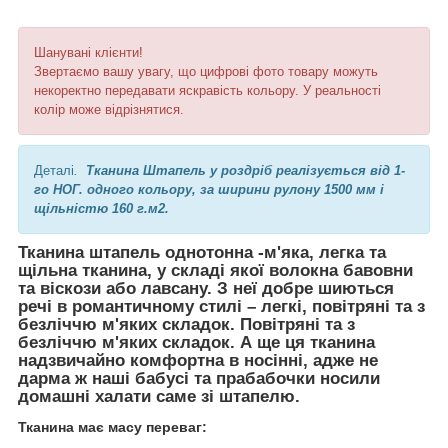
Шанувані клієнти!
Звертаємо вашу увагу, що цифрові фото товару можуть
некоректно передавати яскравість кольору. У реальності
колір може відрізнятися.
Деталі
.
Тканина Штапель у роздріб реалізується від 1-
го НОГ. одного кольору, за ширини рулону 1500 мм і
щільністю 160 г.м2.
Тканина штапель однотонна
-м'яка, легка та
щільна тканина, у складі якої волокна бавовни
та віскози або лавсану. З неї добре шиються
речі в романтичному стилі – легкі, повітряні та з
безліччю м'яких складок. Повітряні та з
безліччю м'яких складок. А ще ця тканина
надзвичайно комфортна в носінні, адже не
дарма ж наші бабусі та прабабочки носили
домашні халати саме зі штапелю.
Тканина має масу переваг: