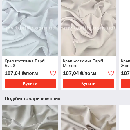
Креп костюмна Барбі
Креп костюмка Барбі
Креп
Білий
Молоко
Жов
187,04
187,04
187
₴/пог.м
₴/пог.м
Купити
Купити
Подібні товари компанії