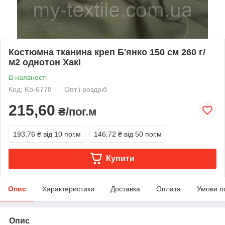
Костюмна тканина креп Б'янко 150 см 260 г/
м2 однотон Хакі
В наявності
Код: Kb-6778
Опт і роздріб
215,60
₴/пог.м
193,76 ₴
від 10 пог.м
146,72 ₴
від 50 пог.м
Купити
Опис
Характеристики
Доставка
Оплата
Умови п
Опис