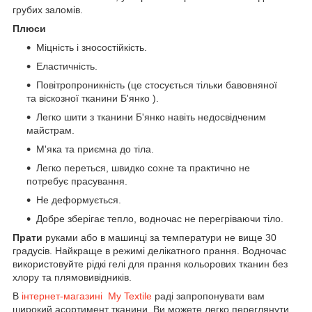
грубих заломів.
Плюси
Міцність і зносостійкість.
Еластичність.
Повітропроникність (це стосується тільки бавовняної
та віскозної тканини Б'янко ).
Легко шити з тканини Б'янко навіть недосвідченим
майстрам.
М'яка та приємна до тіла.
Легко переться, швидко сохне та практично не
потребує прасування.
Не деформується.
Добре зберігає тепло, водночас не перегріваючи тіло.
Прати
руками або в машинці за температури не вище 30
градусів. Найкраще в режимі делікатного прання. Водночас
використовуйте рідкі гелі для прання кольорових тканин без
хлору та плямовивідників.
В
інтернет-магазині My Textile
раді запропонувати вам
широкий асортимент тканини. Ви можете легко переглянути