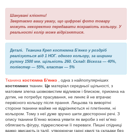
Шанувані клієнти!
Звертаємо вашу увагу, що цифрові фото товару
можуть некоректно передавати яскравість кольору. У
реальності колір може відрізнятися.
Деталі
.
Тканина Креп костюмна Б'янко у роздріб
реалізується від 1 НОГ. одного кольору, за ширини
рулону 1500 мм. щільність 260. Склад: Віскоза — 40%,
поліестер — 55%, еластан — 5%
Тканина
костюмна Б'янко
, одна з найпопулярніших
костюмних
тканин.
Це
матеріал середньої щільності, з
матовим злегка шовковистим відливом і блиском, приємна на
дотик, не потребує прасування, не линяє й не втрачає
первісного кольору після прання. Лицьова та виворітні
сторони тканини майже не відрізняються ні плетінням, ні
кольором. Тому з неї дуже зручно шити двосторонні речі. З
опису тканини Б'янко можна уявити як вироби з неї м'яко
облягають фігуру, підкреслюючи її переваги. Пишні спідниці
важко звисають із талії, утворюючи гарні хвилі та складки без