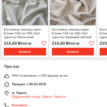
Костюмна тканина креп
Костюмна тканина креп
Кост
Б'янко 150 см 260 г/м2
Б'янко 150 см 260 г/м2
Б'ян
однотон Молочний
однотон Бежевий світлий
одно
Таш
215,60
215,60
215
₴/пог.м
₴/пог.м
Купити
Купити
Про нас
99% позитивних з 294 відгуків за рік
Працює з 09.03.2019
м. Одеса
Віддалений склад, Одеса, Україна
Контакти