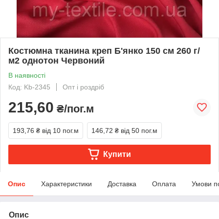
Костюмна тканина креп Б'янко 150 см 260 г/
м2 однотон Червоний
В наявності
Код: Kb-2345
Опт і роздріб
215,60
₴/пог.м
193,76 ₴
від 10 пог.м
146,72 ₴
від 50 пог.м
Купити
Опис
Характеристики
Доставка
Оплата
Умови п
Опис