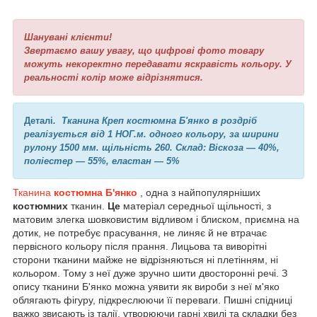
Шанувані клієнти!
Звертаємо вашу увагу, що цифрові фото товару
можуть некоректно передавати яскравість кольору. У
реальності колір може відрізнятися.
Деталі
.
Тканина Креп костюмна Б'янко в роздріб
реалізується від 1 НОГ.м. одного кольору, за ширини
рулону 1500 мм. щільність 260. Склад: Віскоза — 40%,
поліестер — 55%, еластан — 5%
Тканина
костюмна Б'янко
, одна з найпопулярніших
костюмних
тканин.
Це
матеріал середньої щільності, з
матовим злегка шовковистим відливом і блиском, приємна на
дотик, не потребує прасування, не линяє й не втрачає
первісного кольору після прання. Лицьова та виворітні
сторони тканини майже не відрізняються ні плетінням, ні
кольором. Тому з неї дуже зручно шити двосторонні речі. З
опису тканини Б'янко можна уявити як вироби з неї м'яко
облягають фігуру, підкреслюючи її переваги. Пишні спідниці
важко звисають із талії, утворюючи гарні хвилі та складки без