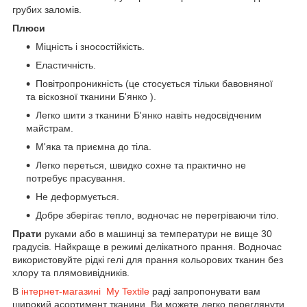
грубих заломів.
Плюси
Міцність і зносостійкість.
Еластичність.
Повітропроникність (це стосується тільки бавовняної
та віскозної тканини Б'янко ).
Легко шити з тканини Б'янко навіть недосвідченим
майстрам.
М'яка та приємна до тіла.
Легко переться, швидко сохне та практично не
потребує прасування.
Не деформується.
Добре зберігає тепло, водночас не перегріваючи тіло.
Прати
руками або в машинці за температури не вище 30
градусів. Найкраще в режимі делікатного прання. Водночас
використовуйте рідкі гелі для прання кольорових тканин без
хлору та плямовивідників.
В
інтернет-магазині My Textile
раді запропонувати вам
широкий асортимент тканини. Ви можете легко переглянути