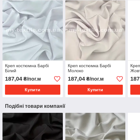
Креп костюмна Барбі
Креп костюмка Барбі
Креп
Білий
Молоко
Жов
187,04
187,04
187
₴/пог.м
₴/пог.м
Купити
Купити
Подібні товари компанії