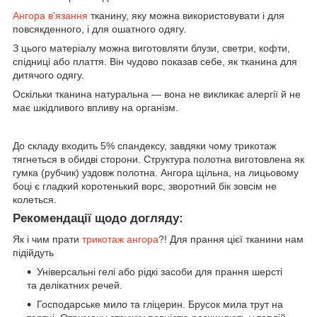
Ангора в'язання
тканину, яку можна використовувати і для
повсякденного, і для ошатного одягу.
З цього матеріалу можна виготовляти блузи, светри, кофти,
спідниці або плаття. Він чудово показав себе, як тканина для
дитячого одягу.
Оскільки тканина натуральна — вона не викликає алергії й не
має шкідливого впливу на організм.
До складу входить 5% спандексу, завдяки чому трикотаж
тягнеться в обидві сторони. Структура полотна виготовлена як
гумка (рубчик) уздовж полотна. Ангора щільна, на лицьовому
боці є гладкий коротенький ворс, зворотний бік зовсім не
колеться.
Рекомендації щодо догляду:
Як і чим прати
трикотаж ангора
?! Для прання цієї тканини нам
підійдуть
Універсальні гелі або рідкі засоби для прання шерсті
та делікатних речей.
Господарське мило та гліцерин. Брусок мила трут на