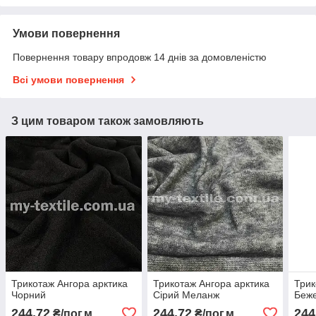
Умови повернення
Повернення товару впродовж 14 днів за домовленістю
Всі умови повернення
З цим товаром також замовляють
Трикотаж Ангора арктика
Трикотаж Ангора арктика
Трик
Чорний
Сірий Меланж
Беж
244,72
244,72
244
₴/пог.м
₴/пог.м