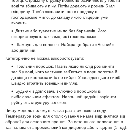
тертці. Отриману стружку повністю розчиняють у теплій
воді та збивають у піну. Потім додають у розчин 5 мл
гліцерину. Треба зазначити, що в продажу є
господарське мило, до складу якого гліцерин уже
входить.
Дитяче або туалетне мило без барвників. Його
використовують так само, як і господарське.
Шампунь для волосся. Найкраще брати «Яєчний»
або дитячий.
Категорично не можна використовувати:
Пральний порошок. Навіть якщо як слід розчинити
засіб у воді, його частинки заб'ються в пори полотна й
до кінця виполоскати їх не вийде. Унаслідок цього виріб
швидко втратить зовнішній вигляд.
Будь-які відбілювачі, включно з порошком із
вибілювальним ефектом. Навіть найщадніші варіанти
руйнують структуру волокон.
Чисту модель положуть кілька разів, змінюючи воду.
Температура води для ополіскування не має відрізнятися від
обраної для основного прання. За останнього полоскання в
таз наливають промисловий кондиціонер або гліцерин (1 год).