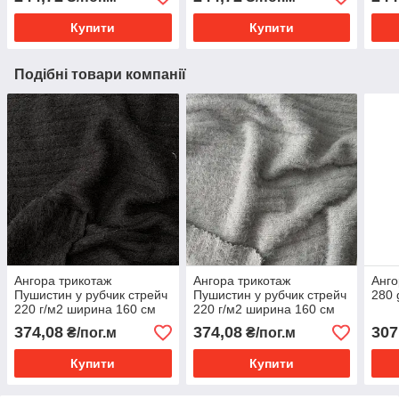
Купити
Купити
Подібні товари компанії
Ангора трикотаж
Ангора трикотаж
Анго
Пушистин у рубчик стрейч
Пушистин у рубчик стрейч
280 
220 г/м2 ширина 160 см
220 г/м2 ширина 160 см
Чорний
Сірий
374,08
374,08
307
₴/пог.м
₴/пог.м
Купити
Купити