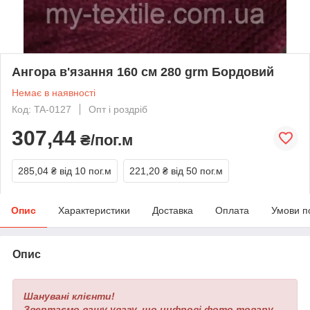
Ангора в'язання 160 см 280 grm Бордовий
Немає в наявності
Код: TA-0127
Опт і роздріб
307,44
₴/пог.м
285,04 ₴
від 10 пог.м
221,20 ₴
від 50 пог.м
Опис
Характеристики
Доставка
Оплата
Умови п
Опис
Шанувані клієнти!
Звертаємо вашу увагу, що цифрові фото товару