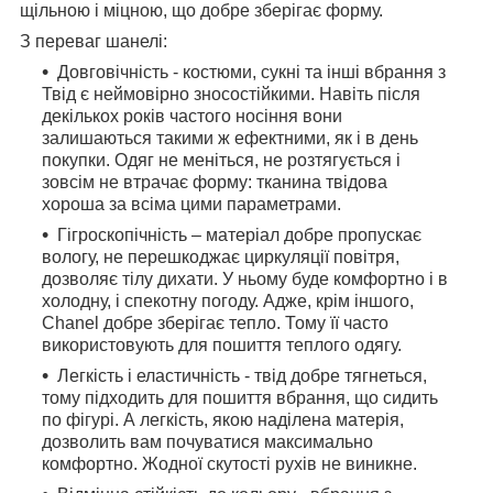
щільною і міцною, що добре зберігає форму.
З переваг шанелі:
Довговічність - костюми, сукні та інші вбрання з
Твід є неймовірно зносостійкими. Навіть після
декількох років частого носіння вони
залишаються такими ж ефектними, як і в день
покупки. Одяг не меніться, не розтягується і
зовсім не втрачає форму: тканина твідова
хороша за всіма цими параметрами.
Гігроскопічність – матеріал добре пропускає
вологу, не перешкоджає циркуляції повітря,
дозволяє тілу дихати. У ньому буде комфортно і в
холодну, і спекотну погоду. Адже, крім іншого,
Chanel добре зберігає тепло. Тому її часто
використовують для пошиття теплого одягу.
Легкість і еластичність - твід добре тягнеться,
тому підходить для пошиття вбрання, що сидить
по фігурі. А легкість, якою наділена матерія,
дозволить вам почуватися максимально
комфортно. Жодної скутості рухів не виникне.