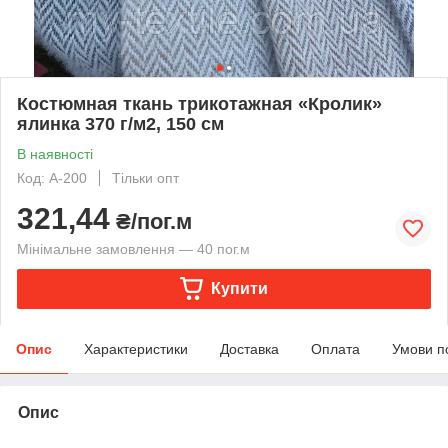
Костюмная ткань трикотажная «Кролик»
ялинка 370 г/м2, 150 см
В наявності
Код: А-200
Тільки опт
321,44
₴/пог.м
Мінімальне замовлення — 40 пог.м
Купити
Опис
Характеристики
Доставка
Оплата
Умови п
Опис