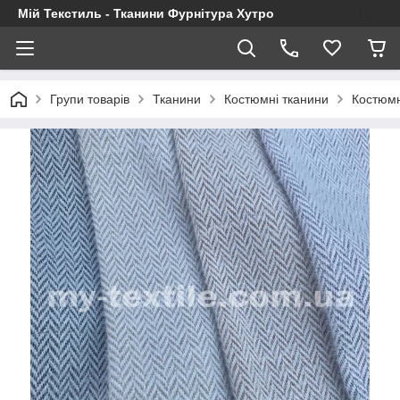
Мій Текстиль - Тканини Фурнітура Хутро
Групи товарів
Тканини
Костюмні тканини
Костюм