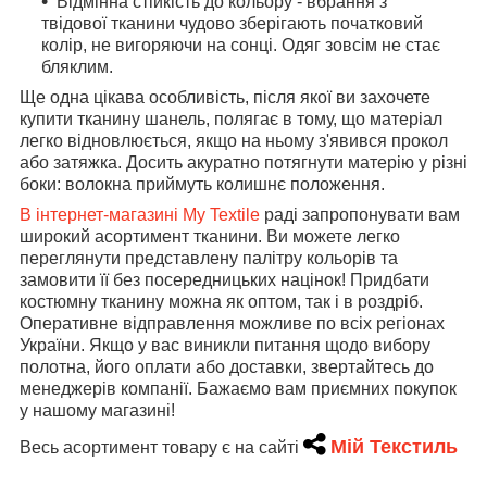
Відмінна стійкість до кольору - вбрання з
твідової тканини чудово зберігають початковий
колір, не вигоряючи на сонці. Одяг зовсім не стає
бляклим.
Ще одна цікава особливість, після якої ви захочете
купити тканину шанель, полягає в тому, що матеріал
легко відновлюється, якщо на ньому з'явився прокол
або затяжка. Досить акуратно потягнути матерію у різні
боки: волокна приймуть колишнє положення.
В інтернет-магазині My Textile
раді запропонувати вам
широкий асортимент тканини. Ви можете легко
переглянути представлену палітру кольорів та
замовити її без посередницьких націнок! Придбати
костюмну тканину можна як оптом, так і в роздріб.
Оперативне відправлення можливе по всіх регіонах
України. Якщо у вас виникли питання щодо вибору
полотна, його оплати або доставки, звертайтесь до
менеджерів компанії. Бажаємо вам приємних покупок
у нашому магазині!
Мій Текстиль
Весь асортимент товару є на сайті