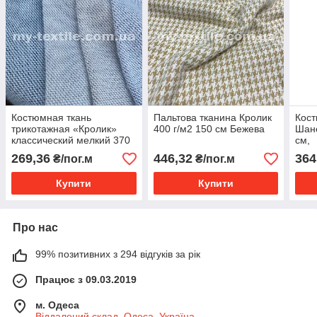
Костюмная ткань
Пальтова тканина Кролик
Кост
трикотажная «Кролик»
400 г/м2 150 см Бежева
Шане
классический мелкий 370
см,
г/м2, 150 см
269,36
446,32
364
₴/пог.м
₴/пог.м
Купити
Купити
Про нас
99% позитивних з 294 відгуків за рік
Працює з 09.03.2019
м. Одеса
Віддалений склад, Одеса, Україна