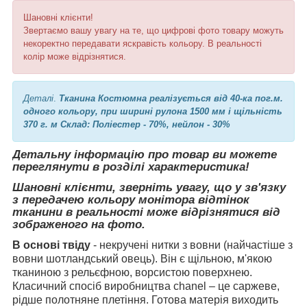
Шановні клієнти!
Звертаємо вашу увагу на те, що цифрові фото товару можуть
некоректно передавати яскравість кольору. В реальності
колір може відрізнятися.
Деталі
.
Тканина Костюмна реалізується від 40-ка пог.м.
одного кольору, при ширині рулона 1500 мм і щільність
370 г. м Склад: Поліестер - 70%, нейлон - 30%
Детальну інформацію про товар ви можете
переглянути в розділі характеристика!
Шановні клієнти, зверніть увагу, що у зв'язку
з передачею кольору монітора відтінок
тканини в реальності може відрізнятися від
зображеного на фото.
В основі твіду
- некручені нитки з вовни (найчастіше з
вовни шотландський овець). Він є щільною, м'якою
тканиною з рельєфною, ворсистою поверхнею.
Класичний спосіб виробництва chanel – це саржеве,
рідше полотняне плетіння. Готова матерія виходить