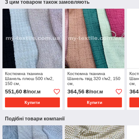
З цим товаром також замовляють
Костюмна тканина
Костюмна тканина
Кост
Шанель плюш 500 г/м2,
Шанель твід 320 г/м2, 150
Шане
150 см,
см,
см,
551,60
364,56
364
₴/пог.м
₴/пог.м
Купити
Купити
Подібні товари компанії