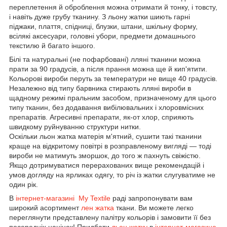
переплетення й оброблення можна отримати й тонку, і товсту,
і навіть дуже грубу тканину. З льону жатки шиють гарні
піджаки, плаття, спідниці, блузки, штани, шкільну форму,
всілякі аксесуари, головні убори, предмети домашнього
текстилю й багато іншого.
Білі та натуральні (не пофарбовані) лляні тканини можна
прати за 90 градусів, а після прання можна ще й кип'ятити.
Кольорові вироби перуть за температури не вище 40 градусів.
Незалежно від типу барвника стирають лляні вироби в
щадному режимі пральним засобом, призначеному для цього
типу тканин, без додавання вибілювальних і хлоровмісних
препаратів. Агресивні препарати, як-от хлор, сприяють
швидкому руйнуванню структури нитки.
Оскільки льон жатка матерія м'ятний, сушити такі тканини
краще на відкритому повітрі в розправленому вигляді — тоді
вироби не матимуть зморшок, до того ж пахнуть свіжістю.
Якщо дотримуватися перерахованих вище рекомендацій і
умов догляду на ярликах одягу, то річ із жатки слугуватиме не
один рік.
В
інтернет-магазині My Textile
раді запропонувати вам
широкий асортимент
лен жатка
ткани. Ви можете легко
переглянути представлену палітру кольорів і замовити її без
посередніх націнок! Придбати
льон жатку
в
інтернет-магазине