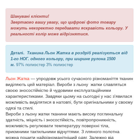
Шанувані клієнти!
Звертаємо вашу увагу, що цифрові фото товару
можуть некоректно передавати яскравість кольору. У
реальності колір може відрізнятися.
Деталі.
Тканина Льон Жатка в роздріб реалізується від
1-го НОГ. одного кольору, при ширине рулона 1500
м.
97% полиэстер 3% полиэстер
Льон Жатка
— упродовж усього сучасного різноманіття тканин
виділяють цей матеріал. Вироби з льону жатки славляться
своєю зносостійкістю й чудовими експлуатаційними
характеристиками. Завдяки цьому на сьогодні у нас з'явилася
можливість виділятися в натовпі, бути оригінальними у своєму
одязі та стилі.
Вироби з льону жатки тканини мають високу поглинальну
здатність, міцність і зносостійкість, повітропроникність,
можливість регулювати температуру поверхні тіла,
приємними тактильними відчуттями. З лляного полотна
можна пошити найрізноманітніший одяг. Залежно від