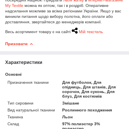
My Textile
можна як оптом, так і в роздріб. Оперативне
надсилання можливе за всіма регіонами України. Якщо у вас
виникли питання щодо вибору полотна, його оплати або
доставляння, звертайтеся до менеджерів компанії.
Весь асортимент товару є на сайті
Мій текстиль
Приховати
Характеристики
Основні
Призначення тканини
Для футболок, Для
спідниць, Для штанів, Для
сорочок, Для суконь, Для
блуз, Для костюмів
Тип сировини
Змішане
Вид натуральної тканини
Рослинного походження
Тканина
Льон
Склад
97% полиэстер 3%
полиэстер