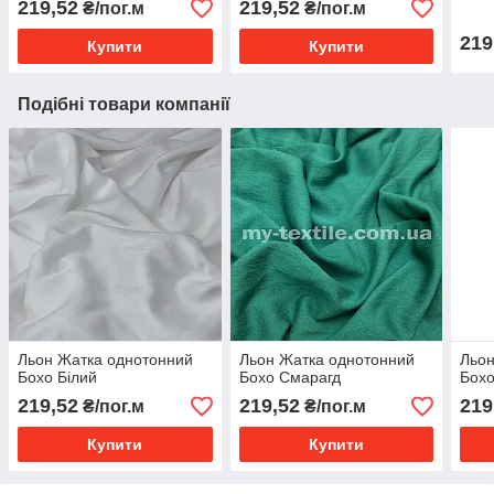
219,52
219,52
₴/пог.м
₴/пог.м
219
Купити
Купити
Подібні товари компанії
Льон Жатка однотонний
Льон Жатка однотонний
Льон
Бохо Білий
Бохо Смарагд
Бохо
219,52
219,52
219
₴/пог.м
₴/пог.м
Купити
Купити