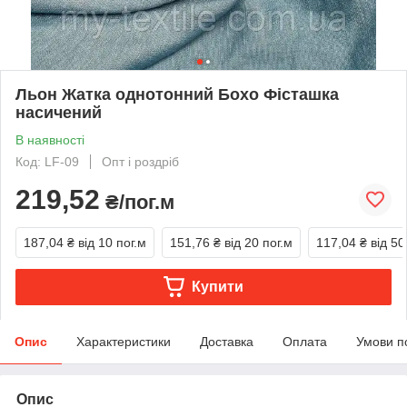
Льон Жатка однотонний Бохо Фісташка
насичений
В наявності
Код: LF-09
Опт і роздріб
219,52
₴/пог.м
187,04 ₴
від 10 пог.м
151,76 ₴
від 20 пог.м
117,04 ₴
від 50
Купити
Опис
Характеристики
Доставка
Оплата
Умови п
Опис