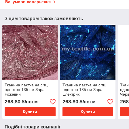
Всі умови повернення
З цим товаром також замовляють
Тканина паєтка на сітці
Тканина паєтка на сітці
Ткан
однотон 135 см Зара
однотон 135 см Зара
одно
Рожевий
Електрик
Чер
268,80
268,80
268
₴/пог.м
₴/пог.м
Купити
Купити
Подібні товари компанії