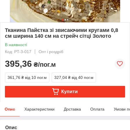
Тканина Пайєтка зі звисаючими кругами 0,8
см ширина 140 см на стрейч сітці Золото
В наявності
Код: PT-3-017
Опт і роздріб
395,36
₴/пог.м
361,76 ₴
від 10 пог.м
327,04 ₴
від 40 пог.м
Купити
Опис
Характеристики
Доставка
Оплата
Умови п
Опис