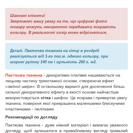
Шановні клієнти!
Звертаємо вашу увагу на те, що цифрові фото
товару можуть некоректно передавати яскравість
кольору. В реальності колір може відрізнятися.
Деталі.
Паєткова тканина на сітці
в роздріб
реалізується від 1-го пог.м. одного кольору, при
ширині рулону 140 см і щільність 260 г. м2.
Паєткова тканина
- декоративні платівки нашиваються на
лицьову частину трикотажної основи, створюючи ефект
«зміїної шкіри». В останньому варіанті для досягнення більш
сильної декоративного ефекту в якості основи найчастіше
використовується
сітка
і шифон. Це яскрава і привертає увагу
тканина, поверхня якої прикрашена маленькими блискучими
пластинками - лелітками.
Рекомендації по догляду
Паєткова тканина - дуже ніжний матеріал і вимагає уважного
догляду, щоб залишатися в привабливому вигляді тривалий