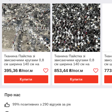
Тканина Пайєтка зі
Тканина Пайєтка зі
Ткан
звисаючими кругами 0,8
звисаючими кругами 0,8
звис
см ширина 140 см на
см ширина 140 см на
см ш
стрейч сітка Білий
стрейч сітці Срібло
стре
395,36
853,44
773
₴/пог.м
₴/пог.м
Купити
Купити
Про нас
99% позитивних з 290 відгуків за рік