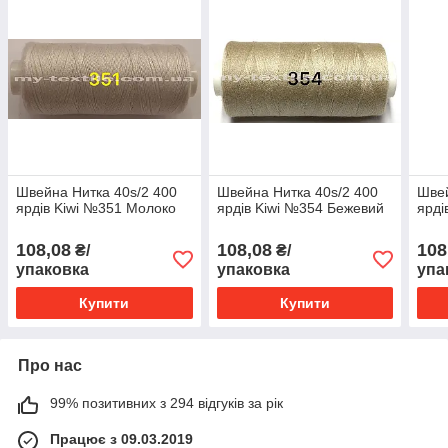
Швейна Нитка 40s/2 400
Швейна Нитка 40s/2 400
Швей
ярдів Kiwi №351 Молоко
ярдів Kiwi №354 Бежевий
ярді
108,08
108,08
108
₴/
₴/
упаковка
упаковка
упа
Купити
Купити
Про нас
99% позитивних з 294 відгуків за рік
Працює з 09.03.2019