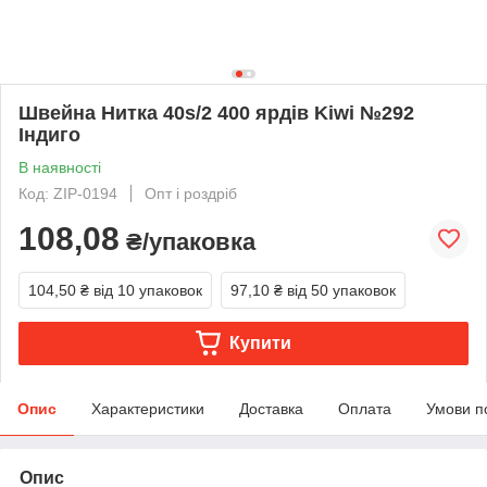
Швейна Нитка 40s/2 400 ярдів Kiwi №292
Індиго
В наявності
Код: ZIP-0194
Опт і роздріб
108,08
₴/упаковка
104,50 ₴
від 10 упаковок
97,10 ₴
від 50 упаковок
Купити
Опис
Характеристики
Доставка
Оплата
Умови п
Опис