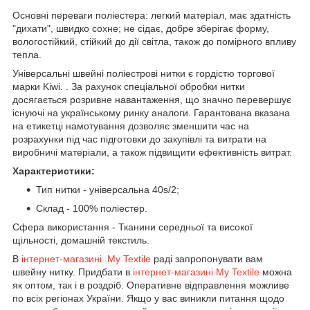
Основні переваги поліестера: легкий матеріал, має здатність
"дихати", швидко сохне; не сідає, добре зберігає форму,
вологостійкий, стійкий до дії світла, також до помірного впливу
тепла.
Універсальні швейні поліестрові нитки є гордістю торгової
марки Kiwi. . За рахунок спеціальної обробки нитки
досягається розривне навантаження, що значно перевершує
існуючі на українському ринку аналоги. Гарантована вказана
на етикетці намотування дозволяє зменшити час на
розрахунки під час підготовки до закупівлі та витрати на
виробничі матеріали, а також підвищити ефективність витрат.
Характеристики:
Тип нитки - універсальна 40s/2;
Cклад - 100% поліестер.
Сфера використання - Тканини середньої та високої
щільності, домашній текстиль.
В
інтернет-магазині My Textile
раді запропонувати вам
швейну нитку. Придбати в
інтернет-магазині My Textile
можна
як оптом, так і в роздріб. Оперативне відправлення можливе
по всіх регіонах України. Якщо у вас виникли питання щодо