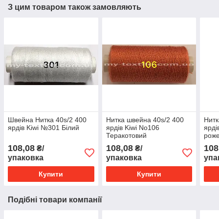
З цим товаром також замовляють
Швейна Нитка 40s/2 400
Нитка швейна 40s/2 400
Нитк
ярдів Kiwi №301 Білий
ярдів Kiwi No106
ярді
Теракотовий
рож
108,08
108,08
108
₴/
₴/
упаковка
упаковка
упа
Купити
Купити
Подібні товари компанії