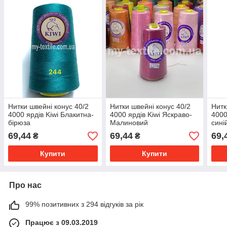
Нитки швейні конус 40/2
Нитки швейні конус 40/2
Нитк
4000 ярдів Kiwi Блакитна-
4000 ярдів Kiwi Яскраво-
4000
бірюза
Малиновий
сині
69,44
69,44
69,
₴
₴
Купити
Купити
Про нас
99% позитивних з 294 відгуків за рік
Працює з 09.03.2019