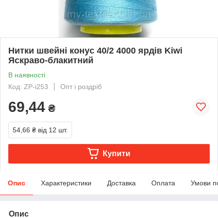
Нитки швейні конус 40/2 4000 ярдів Kiwi
Яскраво-блакитний
В наявності
Код: ZP-i253
Опт і роздріб
69,44
₴
54,66 ₴
від 12 шт.
Купити
Опис
Характеристики
Доставка
Оплата
Умови п
Опис