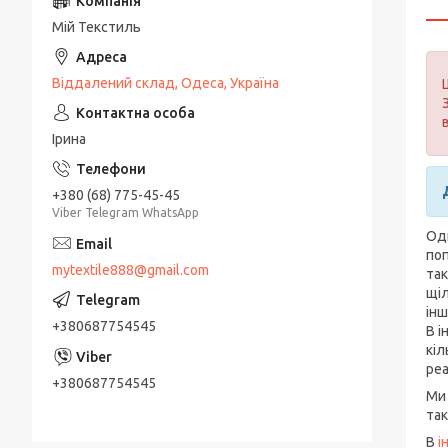
Мій Текстиль
Віддалений склад, Одеса, Україна
Ірина
+380 (68) 775-45-45
Viber Telegram WhatsApp
Одн
поп
mytextile888@gmail.com
так
щіл
інш
+380687754545
В і
кіл
реа
+380687754545
Ми 
так
В
і