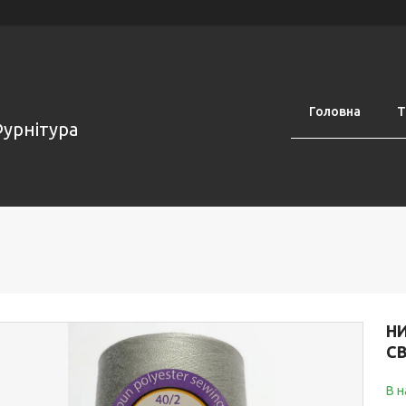
Головна
Т
Фурнітура
НИ
СВ
В н