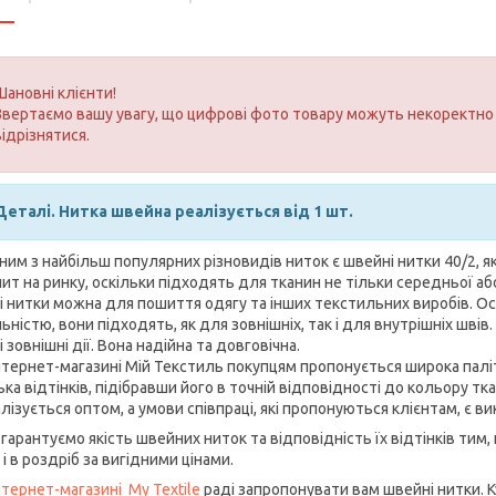
Шановні клієнти!
Звертаємо вашу увагу, що цифрові фото товару можуть некоректно 
відрізнятися.
Деталі. Нитка швейна реалізується від 1 шт.
им з найбільш популярних різновидів ниток є швейні нитки 40/2, 
ит на ринку, оскільки підходять для тканин не тільки середньої а
і нитки можна для пошиття одягу та інших текстильних виробів. О
ьністю, вони підходять, як для зовнішніх, так і для внутрішніх швів
і зовнішні дії. Вона надійна та довговічна.
нтернет-магазині Мій Текстиль покупцям пропонується широка палі
ька відтінків, підібравши його в точній відповідності до кольору т
лізується оптом, а умови співпраці, які пропонуються клієнтам, є в
гарантуємо якість швейних ниток та відповідність їх відтінків тим,
 і в роздріб за вигідними цінами.
нтернет-магазині My Textile
раді запропонувати вам швейні нитки. К