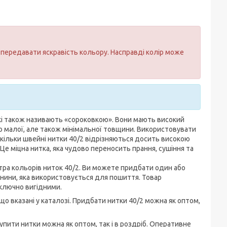
передавати яскравість кольору. Насправді колір може
які також називають «сороковкою». Вони мають високий
бо малої, але також мінімальної товщини. Використовувати
скільки швейні нитки 40/2 відрізняються досить високою
. Це міцна нитка, яка чудово переносить прання, сушіння та
тра кольорів ниток 40/2. Ви можете придбати один або
канини, яка використовується для пошиття. Товар
иключно вигідними.
 що вказані у каталозі. Придбати нитки 40/2 можна як оптом,
упити нитки можна як оптом, так і в роздріб. Оперативне