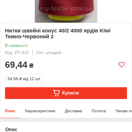
Нитки швейні конус 40/2 4000 ярдів Kiwi
Темно-Червоний 2
В наявності
Код: ZP-i115
Опт і роздріб
69,44
₴
54,66 ₴
від 12 шт.
Купити
Опис
Характеристики
Доставка
Оплата
Умови п
Опис