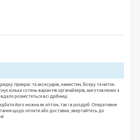
ядку: прикрас та аксесуарів, намистин, бісеру та ниток.
існує кілька сотень варіантів органайзерів, виготовлених з
х вдало розмістяться всі дрібниці.
дбати його можна як оптом, так і в роздріб. Оперативне
питання щодо оплати або доставки, звертайтесь до
і!