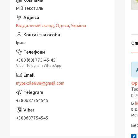
Мій Текстиль
Віддалений склад, Одеса, Україна
Ірина
Оп
+380 (68) 775-45-45
Viber Telegram WhatsApp
mytextile888@gmail.com
Ор
Так
різ
+380687754545
В
і
від
мен
+380687754545
Вес