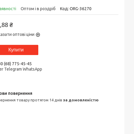
аявності
Оптом і в роздріб
Код:
ORG-36270
,88 ₴
азати оптові ціни
Купити
0 (68) 775-45-45
er Telegram WhatsApp
овернення товару протягом 14 днів
за домовленістю