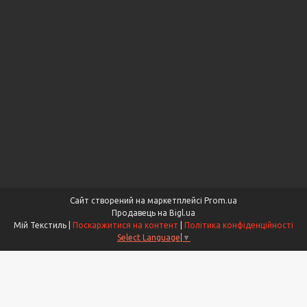
Сайт створений на маркетплейсі
Prom.ua
Продавець на Bigl.ua
Мій Текстиль |
Поскаржитися на контент
|
Політика конфіденційності
Select Language
▼