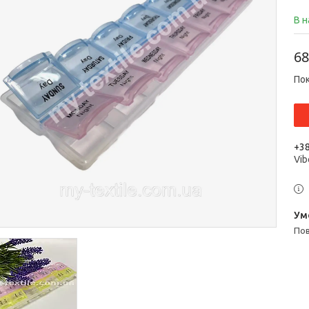
В н
68
Пок
+38
Vib
п