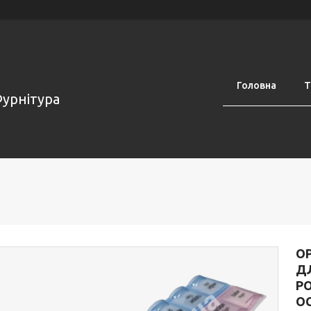
Головна
Т
Фурнітура
О
ДЛ
РО
ОС