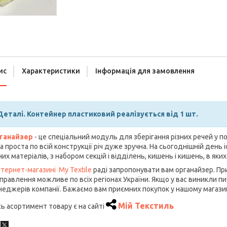
ис
Характеристики
Інформація для замовлення
Деталі. Контейнер пластиковий реалізується від 1 шт.
ганайзер
- це спеціальний модуль для зберігання різних речей у пор
а проста по всій конструкції річ дуже зручна. На сьогоднішній день 
них матеріалів, з набором секцій і відділень, кишень і кишень, в яки
нтернет-магазині My Textile
раді запропонувати вам органайзер. При
правлення можливе по всіх регіонах України. Якщо у вас виникли 
еджерів компанії. Бажаємо вам приємних покупок у нашому магазин
Мій Текстиль
ь асортимент товару є на сайті