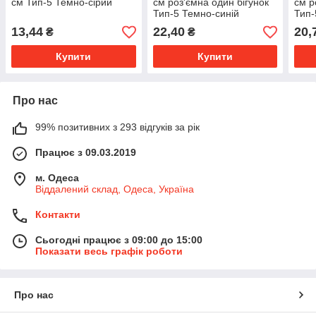
см Тип-5 Темно-сірий
см роз'ємна один бігунок
см р
Тип-5 Темно-синій
Тип-
13,44
22,40
20,
₴
₴
Купити
Купити
Про нас
99% позитивних з 293 відгуків за рік
Працює з 09.03.2019
м. Одеса
Віддалений склад, Одеса, Україна
Контакти
Сьогодні працює з 09:00 до 15:00
Показати весь графік роботи
Про нас