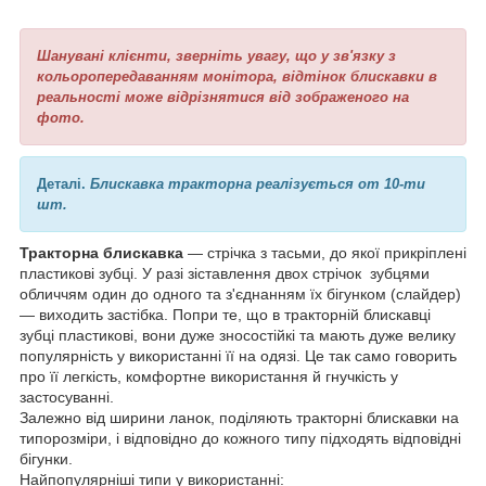
Шанувані клієнти, зверніть увагу, що у зв'язку з
кольоропередаванням монітора, відтінок блискавки в
реальності може відрізнятися від зображеного на
фото.
Деталі.
Блискавка тракторна реалізується от 10-ти
шт.
Тракторна блискавка
— стрічка з тасьми, до якої прикріплені
пластикові зубці. У разі зіставлення двох стрічок зубцями
обличчям один до одного та з'єднанням їх бігунком (слайдер)
— виходить застібка. Попри те, що в тракторній блискавці
зубці пластикові, вони дуже зносостійкі та мають дуже велику
популярність у використанні її на одязі. Це так само говорить
про її легкість, комфортне використання й гнучкість у
застосуванні.
Залежно від ширини ланок, поділяють тракторні блискавки на
типорозміри, і відповідно до кожного типу підходять відповідні
бігунки.
Найпопулярніші типи у використанні: