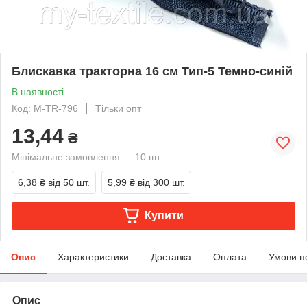
Блискавка тракторна 16 см Тип-5 Темно-синій
В наявності
Код: M-TR-796
Тільки опт
13,44
₴
Мінімальне замовлення — 10 шт.
6,38 ₴
від 50 шт.
5,99 ₴
від 300 шт.
Купити
Опис
Характеристики
Доставка
Оплата
Умови п
Опис