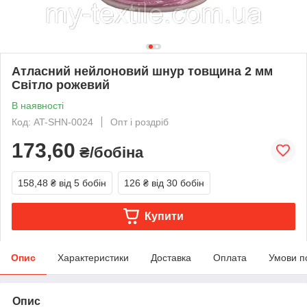
Атласний нейлоновий шнур товщина 2 мм
Світло рожевий
В наявності
Код: AT-SHN-0024
Опт і роздріб
173,60
₴/бобіна
158,48 ₴
від 5 бобін
126 ₴
від 30 бобін
Купити
Опис
Характеристики
Доставка
Оплата
Умови п
Опис