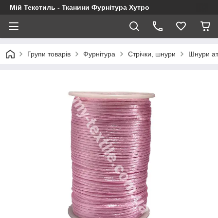
Мій Текстиль - Тканини Фурнітура Хутро
Групи товарів
Фурнітура
Стрічки, шнури
Шнури ат