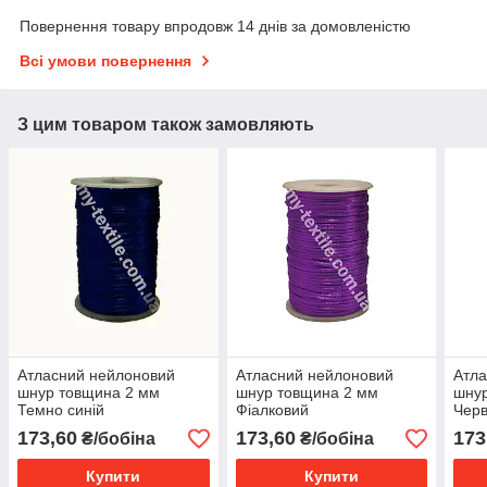
Повернення товару впродовж 14 днів за домовленістю
Всі умови повернення
З цим товаром також замовляють
Атласний нейлоновий
Атласний нейлоновий
Атла
шнур товщина 2 мм
шнур товщина 2 мм
шну
Темно синій
Фіалковий
Чер
173,60
173,60
173
₴/бобіна
₴/бобіна
Купити
Купити