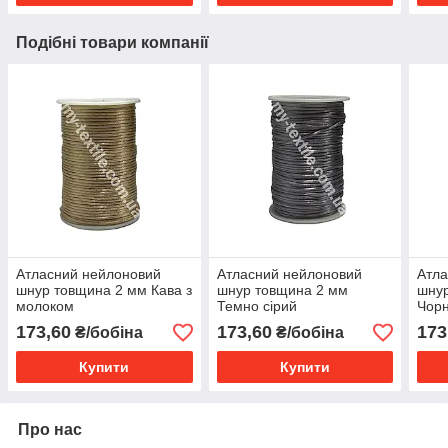
Подібні товари компанії
Атласний нейлоновий
Атласний нейлоновий
Атла
шнур товщина 2 мм Кава з
шнур товщина 2 мм
шну
молоком
Темно сірий
Чор
173,60
173,60
173
₴/бобіна
₴/бобіна
Купити
Купити
Про нас