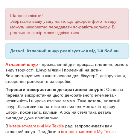
Шановні клієнти!
Звертаємо вашу увагу на те, що цифрові фото товару
можуть некоректно передавати яскравість кольору. В
реальності колір може відрізнятися.
Деталі.
Атласний шнур реалізується від 1-її бобіни.
Атласний шнур
-
призначений для прикрас, плетіння, різного
виду творчості. Шнур м'який і приємний на дотик.
Використовується в якості основи для біжутерії, декорування,
створення різноманітних виробів.
Переваги використання декоративних шнурів:
Основна
перевага використання цього декоративного елемента -
незвичність і широка колірна гамма. Така деталь, як витый
шнур, більш звична на текстильних елементах інтер'єру -
штори, покривала, килими. А ось на стелі така деталь
виглядає дуже оригінально.
В
інтернет-магазині My Textile
раді запропонувати вам
атласний шнур. Придбати в
інтернет-магазині My Textile