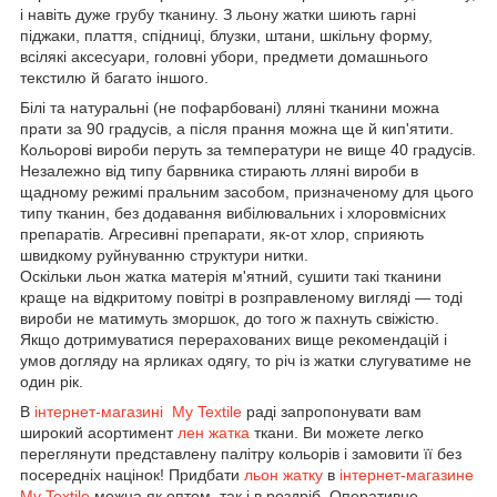
і навіть дуже грубу тканину. З льону жатки шиють гарні
піджаки, плаття, спідниці, блузки, штани, шкільну форму,
всілякі аксесуари, головні убори, предмети домашнього
текстилю й багато іншого.
Білі та натуральні (не пофарбовані) лляні тканини можна
прати за 90 градусів, а після прання можна ще й кип'ятити.
Кольорові вироби перуть за температури не вище 40 градусів.
Незалежно від типу барвника стирають лляні вироби в
щадному режимі пральним засобом, призначеному для цього
типу тканин, без додавання вибілювальних і хлоровмісних
препаратів. Агресивні препарати, як-от хлор, сприяють
швидкому руйнуванню структури нитки.
Оскільки льон жатка матерія м'ятний, сушити такі тканини
краще на відкритому повітрі в розправленому вигляді — тоді
вироби не матимуть зморшок, до того ж пахнуть свіжістю.
Якщо дотримуватися перерахованих вище рекомендацій і
умов догляду на ярликах одягу, то річ із жатки слугуватиме не
один рік.
В
інтернет-магазині My Textile
раді запропонувати вам
широкий асортимент
лен жатка
ткани. Ви можете легко
переглянути представлену палітру кольорів і замовити її без
посередніх націнок! Придбати
льон жатку
в
інтернет-магазине
My Textile
можна як оптом, так і в роздріб. Оперативне