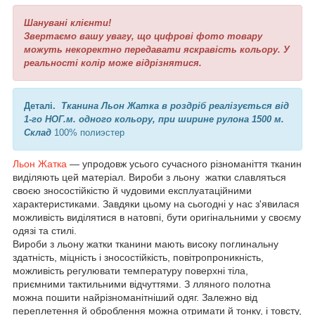
Шанувані клієнти!
Звертаємо вашу увагу, що цифрові фото товару
можуть некоректно передавати яскравість кольору. У
реальності колір може відрізнятися.
Деталі.
Тканина Льон Жатка в роздріб реалізується від
1-го НОГ.м. одного кольору, при ширине рулона 1500 м.
Склад
100% полиэстер
Льон Жатка
— упродовж усього сучасного різноманіття тканин
виділяють цей матеріал. Вироби з льону жатки славляться
своєю зносостійкістю й чудовими експлуатаційними
характеристиками. Завдяки цьому на сьогодні у нас з'явилася
можливість виділятися в натовпі, бути оригінальними у своєму
одязі та стилі.
Вироби з льону жатки тканини мають високу поглинальну
здатність, міцність і зносостійкість, повітропроникність,
можливість регулювати температуру поверхні тіла,
приємними тактильними відчуттями. З лляного полотна
можна пошити найрізноманітніший одяг. Залежно від
переплетення й оброблення можна отримати й тонку, і товсту,