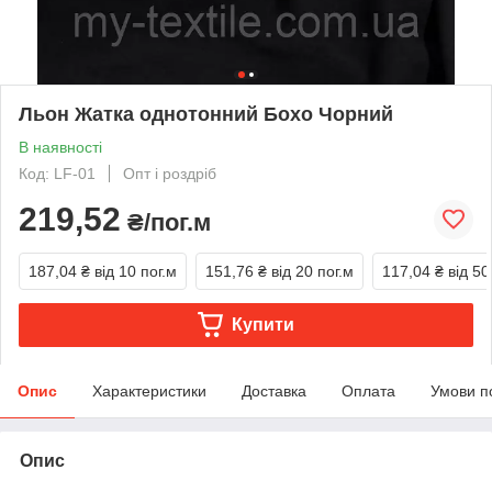
Льон Жатка однотонний Бохо Чорний
В наявності
Код: LF-01
Опт і роздріб
219,52
₴/пог.м
187,04 ₴
від 10 пог.м
151,76 ₴
від 20 пог.м
117,04 ₴
від 50
Купити
Опис
Характеристики
Доставка
Оплата
Умови п
Опис