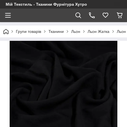
Мій Текстиль - Тканини Фурнітура Хутро
Групи товарів
Тканини
Льон
Льон Жатка
Льон