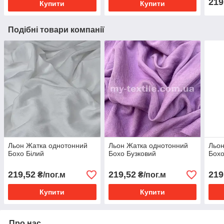
219
Купити
Купити
Подібні товари компанії
Льон Жатка однотонний
Льон Жатка однотонний
Льон
Бохо Білий
Бохо Бузковий
Бохо
219,52
219,52
219
₴/пог.м
₴/пог.м
Купити
Купити
Про нас