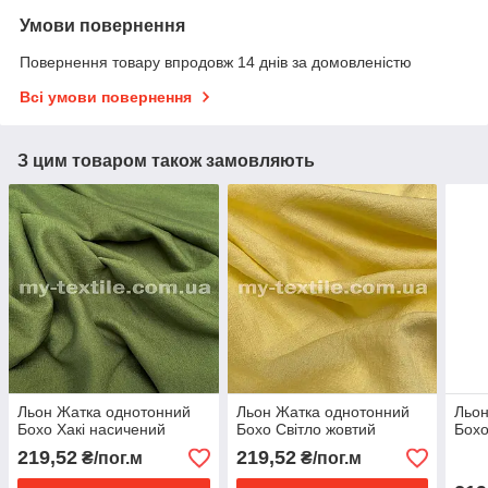
Умови повернення
Повернення товару впродовж 14 днів за домовленістю
Всі умови повернення
З цим товаром також замовляють
Льон Жатка однотонний
Льон Жатка однотонний
Льон
Бохо Хакі насичений
Бохо Світло жовтий
Бохо
219,52
219,52
₴/пог.м
₴/пог.м