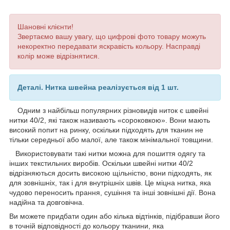
Шановні клієнти!
Звертаємо вашу увагу, що цифрові фото товару можуть
некоректно передавати яскравість кольору. Насправді
колір може відрізнятися.
Деталі. Нитка швейна реалізується від 1 шт.
Одним з найбільш популярних різновидів ниток є швейні
нитки 40/2, які також називають «сороковкою». Вони мають
високий попит на ринку, оскільки підходять для тканин не
тільки середньої або малої, але також мінімальної товщини.
Використовувати такі нитки можна для пошиття одягу та
інших текстильних виробів. Оскільки швейні нитки 40/2
відрізняються досить високою щільністю, вони підходять, як
для зовнішніх, так і для внутрішніх швів. Це міцна нитка, яка
чудово переносить прання, сушіння та інші зовнішні дії. Вона
надійна та довговічна.
Ви можете придбати один або кілька відтінків, підібравши його
в точній відповідності до кольору тканини, яка