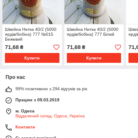
Швейна Нитка 40/2 (5000
Швейна Нитка 40/2 (5000
Швей
ярдів/бобіна) 777 №015
ярдів/бобіна) 777 Білий
ярді
Бежевий
71,68
71,68
71,
₴
₴
Купити
Купити
Про нас
99% позитивних з 294 відгуків за рік
Працює з 09.03.2019
м. Одеса
Віддалений склад, Одеса, Україна
Контакти