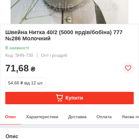
Швейна Нитка 40/2 (5000 ярдів/бобіна) 777
№286 Молочний
В наявності
Код: SHN-730
Опт і роздріб
71,68
₴
54,66 ₴
від 12 шт.
Купити
Опис
Характеристики
Доставка
Оплата
Умови п
Опис