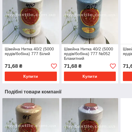
Швейна Нитка 40/2 (5000
Швейна Нитка 40/2 (5000
Швей
ярдів/бобіна) 777 Білий
ярдів/бобіна) 777 №052
ярді
Блакитний
71,68
71,68
71,
₴
₴
Купити
Купити
Подібні товари компанії