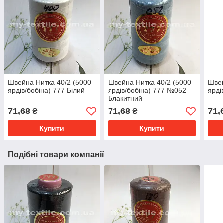
Швейна Нитка 40/2 (5000
Швейна Нитка 40/2 (5000
Швей
ярдів/бобіна) 777 Білий
ярдів/бобіна) 777 №052
ярді
Блакитний
71,68
71,68
71,
₴
₴
Купити
Купити
Подібні товари компанії