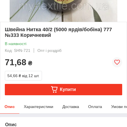
Швейна Нитка 40/2 (5000 ярдів/бобіна) 777
№333 Коричневий
В наявності
Код: SHN-721
Опт і роздріб
71,68
₴
54,66 ₴
від 12 шт.
Купити
Опис
Характеристики
Доставка
Оплата
Умови п
Опис