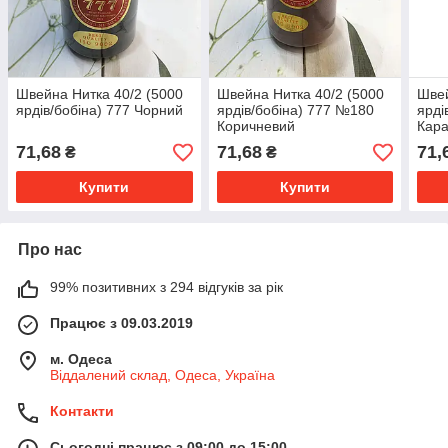
Швейна Нитка 40/2 (5000
Швейна Нитка 40/2 (5000
Швей
ярдів/бобіна) 777 Чорний
ярдів/бобіна) 777 №180
ярді
Коричневий
Кар
71,68
71,68
71,
₴
₴
Купити
Купити
Про нас
99% позитивних з 294 відгуків за рік
Працює з 09.03.2019
м. Одеса
Віддалений склад, Одеса, Україна
Контакти
Сьогодні працює з 09:00 до 15:00