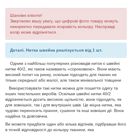
Шановні клієнти!
Звертаємо вашу увагу, що цифрові фото товару можуть
некоректно передавати яскравість кольору. Насправді
колір може відрізнятися.
Деталі. Нитка швейна реалізується від 1 шт.
Одним з найбільш популярних різновидів ниток є швейні
нитки 40/2, які також називають «сороковкою». Вони мають
високий попит на ринку, оскільки підходять для тканин не
тільки середньої або малої, але також мінімальної товщини.
Використовувати такі нитки можна для пошиття одягу та
інших текстильних виробів. Оскільки швейні нитки 40/2
відрізняються досить високою щільністю, вони підходять, як
для зовнішніх, так і для внутрішніх швів. Це міцна нитка, яка
чудово переносить прання, сушіння та інші зовнішні дії. Вона
надійна та довговічна.
Ви можете придбати один або кілька відтінків, підібравши його
в точній відповідності до кольору тканини, яка