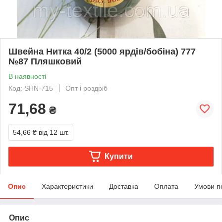
Швейна Нитка 40/2 (5000 ярдів/бобіна) 777
№87 Пляшковий
В наявності
Код: SHN-715
Опт і роздріб
71,68
₴
54,66 ₴
від 12 шт.
Купити
Опис
Характеристики
Доставка
Оплата
Умови п
Опис