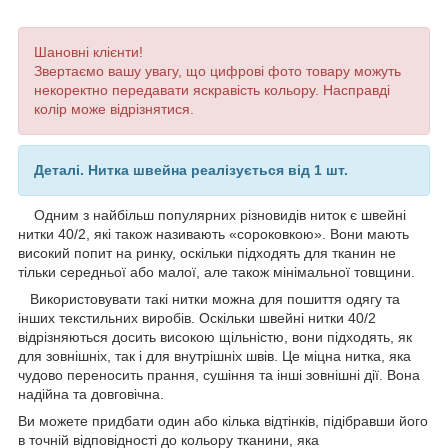
Шановні клієнти!
Звертаємо вашу увагу, що цифрові фото товару можуть
некоректно передавати яскравість кольору. Насправді
колір може відрізнятися.
Деталі. Нитка швейна реалізується від 1 шт.
Одним з найбільш популярних різновидів ниток є швейні
нитки 40/2, які також називають «сороковкою». Вони мають
високий попит на ринку, оскільки підходять для тканин не
тільки середньої або малої, але також мінімальної товщини.
Використовувати такі нитки можна для пошиття одягу та
інших текстильних виробів. Оскільки швейні нитки 40/2
відрізняються досить високою щільністю, вони підходять, як
для зовнішніх, так і для внутрішніх швів. Це міцна нитка, яка
чудово переносить прання, сушіння та інші зовнішні дії. Вона
надійна та довговічна.
Ви можете придбати один або кілька відтінків, підібравши його
в точній відповідності до кольору тканини, яка