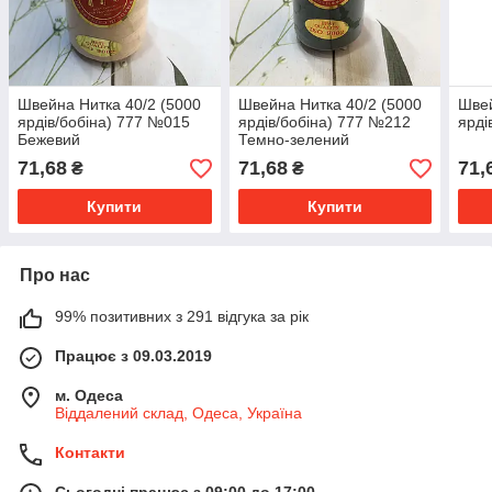
Швейна Нитка 40/2 (5000
Швейна Нитка 40/2 (5000
Швей
ярдів/бобіна) 777 №015
ярдів/бобіна) 777 №212
ярді
Бежевий
Темно-зелений
(пляшковий)
71,68
71,68
71,
₴
₴
Купити
Купити
Про нас
99% позитивних з 291 відгука за рік
Працює з 09.03.2019
м. Одеса
Віддалений склад, Одеса, Україна
Контакти