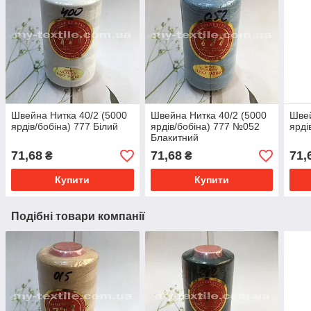
Швейна Нитка 40/2 (5000
Швейна Нитка 40/2 (5000
Швей
ярдів/бобіна) 777 Білий
ярдів/бобіна) 777 №052
ярді
Блакитний
71,68
71,68
71,
₴
₴
Купити
Купити
Подібні товари компанії