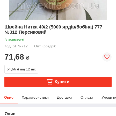
Швейна Нитка 40/2 (5000 ярдів/бобіна) 777
№312 Персиковий
В наявності
Код: SHN-712
Опт і роздріб
71,68
₴
54,66 ₴
від 12 шт.
Купити
Опис
Характеристики
Доставка
Оплата
Умови п
Опис