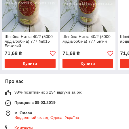
Швейна Нитка 40/2 (5000
Швейна Нитка 40/2 (5000
Швей
ярдів/бобіна) 777 №015
ярдів/бобіна) 777 Білий
ярді
Бежевий
71,68
71,68
71,
₴
₴
Купити
Купити
Про нас
99% позитивних з 294 відгуків за рік
Працює з 09.03.2019
м. Одеса
Віддалений склад, Одеса, Україна
Контакти