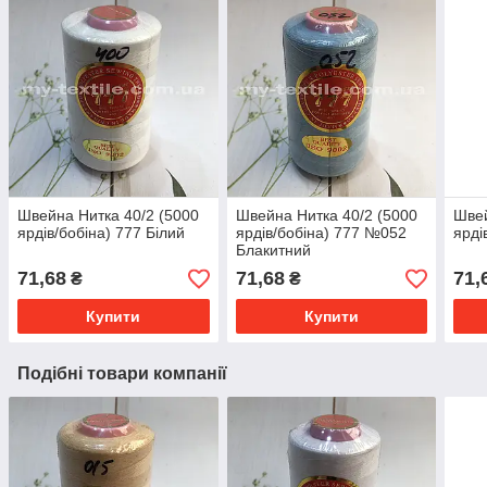
Швейна Нитка 40/2 (5000
Швейна Нитка 40/2 (5000
Швей
ярдів/бобіна) 777 Білий
ярдів/бобіна) 777 №052
ярді
Блакитний
71,68
71,68
71,
₴
₴
Купити
Купити
Подібні товари компанії