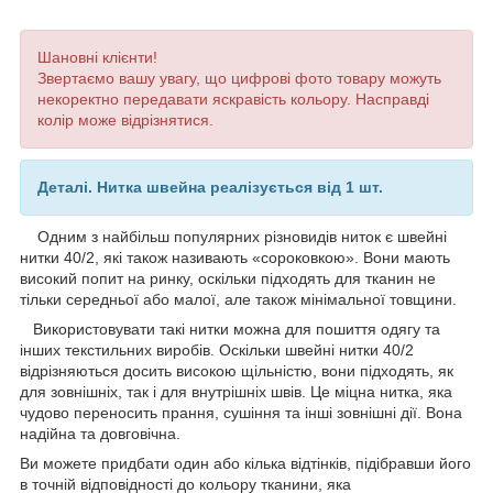
Шановні клієнти!
Звертаємо вашу увагу, що цифрові фото товару можуть
некоректно передавати яскравість кольору. Насправді
колір може відрізнятися.
Деталі. Нитка швейна реалізується від 1 шт.
Одним з найбільш популярних різновидів ниток є швейні
нитки 40/2, які також називають «сороковкою». Вони мають
високий попит на ринку, оскільки підходять для тканин не
тільки середньої або малої, але також мінімальної товщини.
Використовувати такі нитки можна для пошиття одягу та
інших текстильних виробів. Оскільки швейні нитки 40/2
відрізняються досить високою щільністю, вони підходять, як
для зовнішніх, так і для внутрішніх швів. Це міцна нитка, яка
чудово переносить прання, сушіння та інші зовнішні дії. Вона
надійна та довговічна.
Ви можете придбати один або кілька відтінків, підібравши його
в точній відповідності до кольору тканини, яка