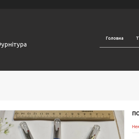
Головна
Т
Фурнітура
П
Нем