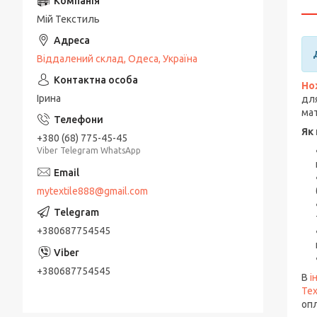
Мій Текстиль
Віддалений склад, Одеса, Україна
Но
Ірина
для
мат
Як
+380 (68) 775-45-45
Viber Telegram WhatsApp
mytextile888@gmail.com
+380687754545
+380687754545
В
і
Tex
опл