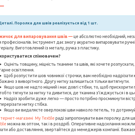
Деталі.
Поролка для швів реалізується від 1 шт.
жичок для випаровування швів —
це абсолютно необхідний, незам
 професіоналів. Інструмент дає змогу акуратно випаровувати ручн
еріалу. Виготовлений із металу, ручка з пластику.
 користуватися спінювачем?
Оцініть товщину, міцність тканини та швів, які хочете розпускат
гарне освітлення.
Щоб розпустити шов човникої строчки, вам необхідно надрізати к
бажано з виворітного. Другу нитку залишиться тільки витягнути.
Якщо шов не надто міцний і має довгі стібки, то, щоб прискорити 
тобто тягнути за нитку та дивитися, де тканина з'їжджується і в ць
Надріз зробити дуже легко — просто потрібно просмикнути вістря
перерізати нитку стібка.
Якщо ви видаляєте оверлокові шви навколо петель, то дотримуйт
нтернет-магазині My Textile
раді запропонувати вам поролку для шв
tile
можна як оптом, так і в роздріб. Оперативне надсилання можлив
ати або доставляння, звертайтеся до менеджерів компанії. Бажаєм