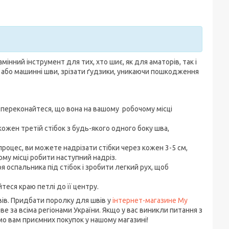
інний інструмент для тих, хто шиє, як для аматорів, так і
і або машинні шви, зрізати ґудзики, уникаючи пошкодження
и, переконайтеся, що вона на вашому робочому місці
ожен третій стібок з будь-якого одного боку шва,
процес, ви можете надрізати стібки через кожен 3-5 см,
ому місці робити наступний надріз.
 оспальника під стібок і зробити легкий рух, щоб
еся краю петлі до її центру.
ів. Придбати поролку для швів у
інтернет-магазине My
е за всіма регіонами України. Якщо у вас виникли питання з
о вам приємних покупок у нашому магазині!