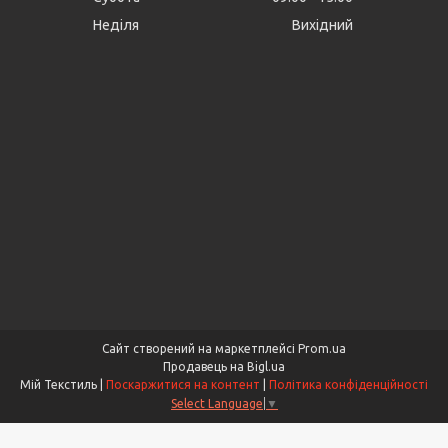
Неділя
Вихідний
Сайт створений на маркетплейсі
Prom.ua
Продавець на Bigl.ua
Мій Текстиль |
Поскаржитися на контент
|
Політика конфіденційності
Select Language
▼