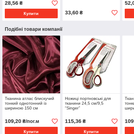
пульверизатора Синій
28,56
52,
₴
33,60
₴
Купити
Подібні товари компанії
Тканина атлас блискучий
Ножиці портновські для
Ткан
тонкий однотонний із
тканини 24,5 см/9,5
тонк
шириною 150 см
“Singer”
шир
Бордовий
109,20
115,36
109
₴/пог.м
₴
Купити
Купити