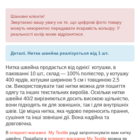
Шановні клієнти!
Звертаємо вашу увагу на те, що цифрові фото товару
можуть некоректно передавати яскравість кольору. У
реальності колір може відрізнятися.
Деталі.
Нитка швейна реалізується від 1 шт.
Нитка швейна продається від однієї котушки, в
пакованні 10 шт., склад — 100% поліестер, у котушку
400 ярдів, котушки шириною 5 см і товщиною 2,5
см. Використовувати такі нитки можна для пошиття
одягу та інших текстильних виробів. Оскільки нитки
швейні 40/2 вирізняються досить високою щільністю,
вони підходять як для зовнішніх, так і для внутрішніх
швів. Це міцна нитка, яка чудово переносить прання,
сушіння та інші зовнішні дії. Вона надійна та
довговічна.
В
інтернет-магазині My Textile
раді запропонувати вам нитку
швейну. Придбати в
інтернет-магазине My Textile
можна як