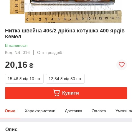
Нитка швейна 40s/2 дрібна котушка 400 ярдів
Кемел
В наявності
Код: NS -016
Опт і роздріб
20,16
₴
15,46 ₴
від 10 шт.
12,54 ₴
від 50 шт.
Купити
Опис
Характеристики
Доставка
Оплата
Умови п
Опис