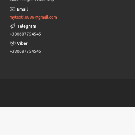
mytextile888@gmail.com
+380687754545
+380687754545