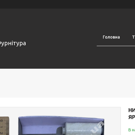
Головна
Т
Фурнітура
НИ
Я
В н