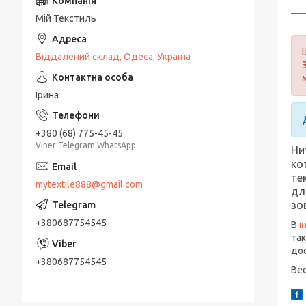
Мій Текстиль
Віддалений склад, Одеса, Україна
Ірина
+380 (68) 775-45-45
Viber Telegram WhatsApp
Ни
ко
те
mytextile888@gmail.com
дл
зо
+380687754545
В
і
так
дос
+380687754545
Вес