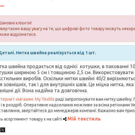
Шановні клієнти!
Звертаємо вашу увагу на те, що цифрові фото товару можуть некоре
може відрізнятися.
Деталі.
Нитка швейна реалізується від 1 шт.
тка швейна продається від однієї котушки, в пакованні 10
тушки шириною 5 см і товщиною 2,5 см. Використовувати 
кстильних виробів. Оскільки нитки швейні 40/2 вирізняют
я зовнішніх, так і для внутрішніх швів. Це міцна нитка, як
внішні дії. Вона надійна та довговічна.
нтернет-магазині My Textile
раді запропонувати вам нитку швейну.
 і в роздріб. Оперативне надсилання можливе за всіма регіонами Ук
тавляння, звертайтеся до менеджерів компанії. Бажаємо вам приєм
Мій текстиль
ь асортимент товару є на сайті