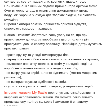
свитшоты, светри, кардигани, костюми, шарфи тощо
При комбінації з іншими видами пряжі ангора арктика може
бути використана для отримання декоративних штор,
подушок, хороша знахідка для творчих людей, які люблять
рукоділля.
Вироби з ангори арктики приносять приємні відчуття,
створюють комфорт і затишок.
Шановні клієнти! Звертаємо вашу увагу на те, що при
правильному догляді за виробами з цього полотна річ
прослужить довше своєму власнику. Необхідно дотримуватись
простих правил:
- прати вручну та у воді температури тіла;
- перед пранням обов'язково вивчити позначення на ярлику;
- полоскати спочатку теплою, а потім у холодній воді, на
виробі не повинно залишитись жодного засобу;
- не викручувати виріб, а легко віджимати (можна махровим
рушником);
- не використовувати відбілюючі засоби;
- сушити на горизонтальній поверхні, розправивши виріб.
Інтернет-магазин My Textile
пропонує вам ознайомитися з
широким асортиментом тканин. Ви можете легко вивчити
представлену палітру кольорів і замовити її в нашому
магазині!