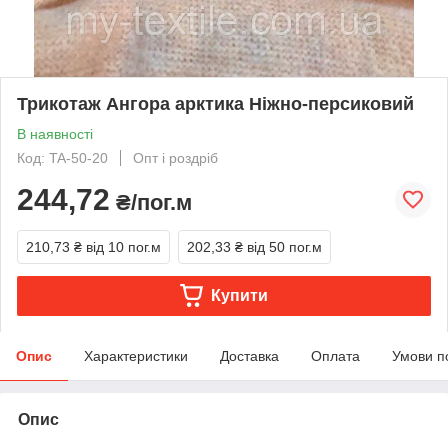
Трикотаж Ангора арктика Ніжно-персиковий
В наявності
Код: TA-50-20
Опт і роздріб
244,72
₴/пог.м
210,73 ₴
від 10 пог.м
202,33 ₴
від 50 пог.м
Купити
Опис
Характеристики
Доставка
Оплата
Умови п
Опис