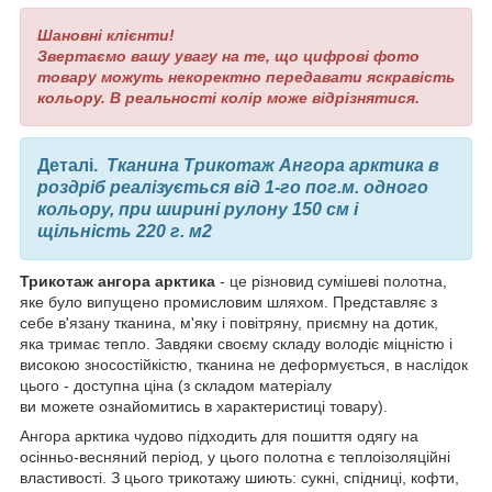
Шановні клієнти!
Звертаємо вашу увагу на те, що цифрові фото
товару можуть некоректно передавати яскравість
кольору. В реальності колір може відрізнятися.
Деталі.
Тканина Трикотаж Ангора арктика в
роздріб реалізується від 1-го пог.м. одного
кольору, при ширині рулону 150 см і
щільність 220 г. м2
Трикотаж ангора арктика
- це різновид сумішеві полотна,
яке було випущено промисловим шляхом. Представляє з
себе в'язану тканина, м'яку і повітряну, приємну на дотик,
яка тримає тепло. Завдяки своєму складу володіє міцністю і
високою зносостійкістю, тканина не деформується, в наслідок
цього - доступна ціна (з складом матеріалу
ви можете ознайомитись в характеристиці товару).
Ангора арктика чудово підходить для пошиття одягу на
осінньо-весняний період, у цього полотна є теплоізоляційні
властивості. З цього трикотажу шиють: сукні, спідниці, кофти,