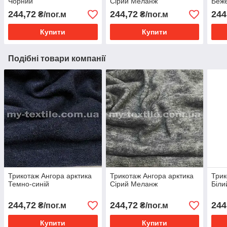
Чорний
Сірий Меланж
Беж
244,72
244,72
244
₴/пог.м
₴/пог.м
Купити
Купити
Подібні товари компанії
Трикотаж Ангора арктика
Трикотаж Ангора арктика
Трик
Темно-синій
Сірий Меланж
Біли
244,72
244,72
244
₴/пог.м
₴/пог.м
Купити
Купити