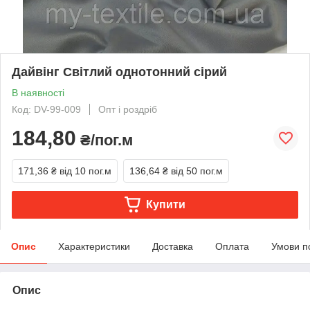
Дайвінг Світлий однотонний сірий
В наявності
Код: DV-99-009
Опт і роздріб
184,80
₴/пог.м
171,36 ₴
від 10 пог.м
136,64 ₴
від 50 пог.м
Купити
Опис
Характеристики
Доставка
Оплата
Умови п
Опис