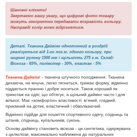
Шановні клієнти!
Звертаємо вашу увагу, що цифрові фото товару
можуть некоректно передавати яскравість кольору.
Насправді колір може відрізнятися.
Деталі. Тканина Дайвінг однотонний в роздріб
реалізується від 1-го пог.м. одного кольору, при
ширині рулону 1500 мм і щільність 275 г.м. Склад:
Віскоза - 65%, поліестер - 30%, еластан - 5%
Тканина Дайвінг
- тканина штучного походження. Тканина
дихаюча, не мнуча, легко тягнеться, тримає форму, відмінно
піддається пранню і добре носиться. Також хороший як
трикотаж на одяг, що обтягує, а щільний дайвінг часто і для
вільної. Має «комфортні» властивості: м'який, гладкий,
приємний на дотик, еластичний і обволікаючий.
Відмінно підійде для пошиття спортивного одягу, спідниць та
штанів, спідниць, купальників, суконь.
Основу дайвінгу становить віскоза - це синтетика, одержувана
з целюлози, максимально наближена до натуральних