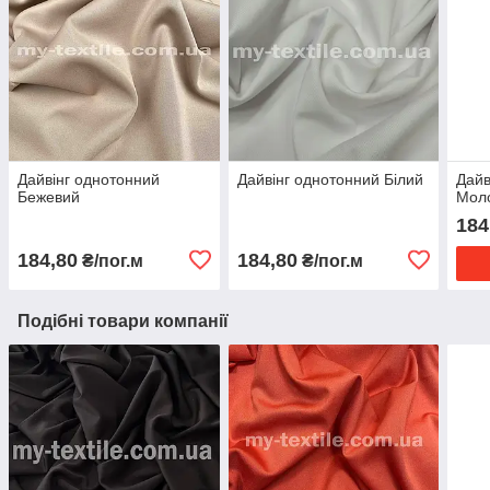
Дайвінг однотонний
Дайвінг однотонний Білий
Дайв
Бежевий
Мол
184
184,80
184,80
₴/пог.м
₴/пог.м
Подібні товари компанії