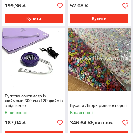
199,36
52,08
₴
₴
Купити
Купити
Рулетка сантиметр із
дюймами 300 см /120 дюймів
з підвіскою
Бусини Літери різнокольорові
В наявності
В наявності
187,04
346,64
₴
₴/упаковка