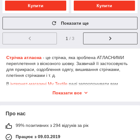
Купити
Купити
Показати ще
1
/ 3
Стрічка атласна
- це стрічка, яка зроблена АТЛАСНИМИ
переплетення з віскозного шовку. Зазвичай її застосовують
для прикраси, оздоблення одягу, вишивання стрічками,
плетіння стрічками і т. д.
В
інтернет-магазині My Textile
раді запропонувати вам
атласну стрічку. Придбати в
інтернет магазині My Textile
Показати все
можна як оптом, так і в роздріб. Оперативне відправлення
можливе по всіх регіонах України. Якщо у вас виникли
питання щодо оплати або доставки, звертайтесь до
Про нас
менеджерів компанії. Бажаємо вам приємних покупок у
нашому магазині!
99% позитивних з 294 відгуків за рік
Мій Текстиль
Весь асортимент товару є на сайті
Працює з 09.03.2019