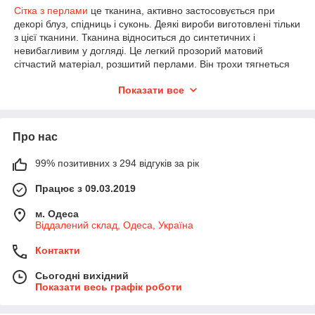
Сітка з перлами
це тканина, активно застосовується при
декорі блуз, спідниць і суконь. Деякі вироби виготовлені тільки
з цієї тканини. Тканина відноситься до синтетичних і
невибагливим у догляді. Це легкий прозорий матовий
сітчастий матеріал, розшитий перлами. Він трохи тягнеться
по ширині тканини. Перлинні намистинки міцно закріплені
Показати все
Особливого догляду за виробами з сітки не потрібно. Їх
можна прати і руками і в пральній машинці. Сітка швидко
сохне. І, як правило, не потребує постійної прасування.
Про нас
В
інтернет-магазині My Textile
раді запропонувати вам
широкий асортимент тканини. Ви можете легко переглянути
99% позитивних з 294 відгуків за рік
представлену палітру кольорів і замовити її без посередніх
націнок! Придбати тканину можна як оптом, так і в роздріб.
Працює з 09.03.2019
Оперативне надсилання можливе за всіма регіонами
України. Якщо у вас виникли питання щодо вибору полотна,
м. Одеса
його оплати або доставляння, звертайтеся до менеджерів
Віддалений склад, Одеса, Україна
компанії. Бажаємо вам приємних покупок у нашому
магазині!
Контакти
Сьогодні вихідний
Показати весь графік роботи