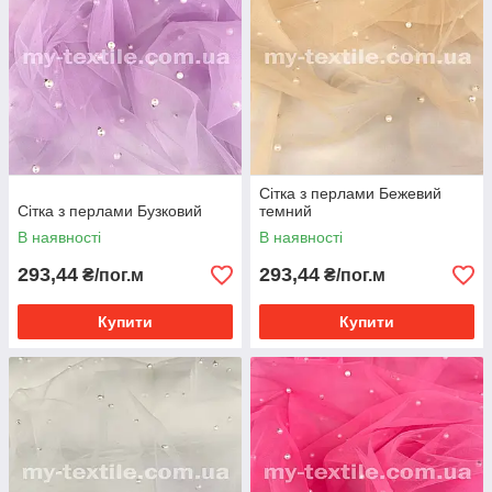
Сітка з перлами Бежевий
Сітка з перлами Бузковий
темний
В наявності
В наявності
293,44
293,44
₴/пог.м
₴/пог.м
Купити
Купити