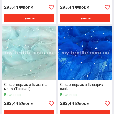
293,44
293,44
₴/пог.м
₴/пог.м
Купити
Купити
Сітка з перлами Блакитна
Сітка з перлами Електрик
м'ята (Тіффані)
синій
В наявності
В наявності
293,44
293,44
₴/пог.м
₴/пог.м