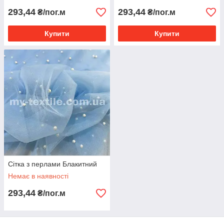
293,44
293,44
₴/пог.м
₴/пог.м
Купити
Купити
Сітка з перлами Блакитний
Немає в наявності
293,44
₴/пог.м