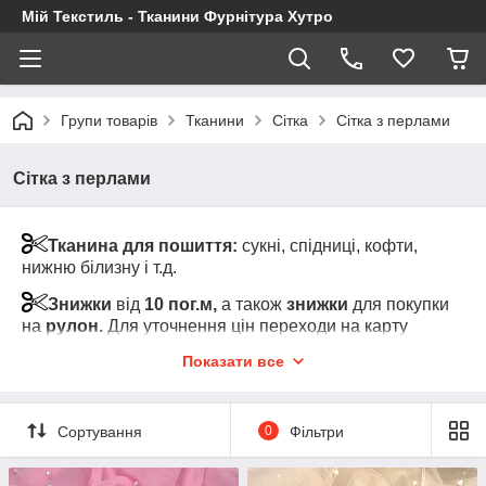
Мій Текстиль - Тканини Фурнітура Хутро
Групи товарів
Тканини
Сітка
Сітка з перлами
Сітка з перлами
Тканина для пошиття:
сукні, спідниці, кофти,
нижню білизну і т.д.
Знижки
від
10 пог.м,
а також
знижки
для покупки
на
рулон.
Для уточнення цін переходи на карту
товару та клікні на "Показати оптові ціни" (під
Показати все
роздрібною ціною за товар)
Увага!
Мінімальний відріз тканини від 1-го пог.м
одного кольору
Сортування
0
Фільтри