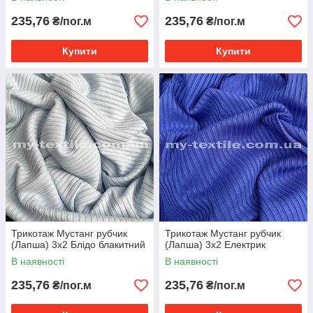
235,76
235,76
₴/пог.м
₴/пог.м
Купити
Купити
Трикотаж Мустанг рубчик
Трикотаж Мустанг рубчик
(Лапша) 3х2 Блідо блакитний
(Лапша) 3x2 Електрик
В наявності
В наявності
235,76
235,76
₴/пог.м
₴/пог.м