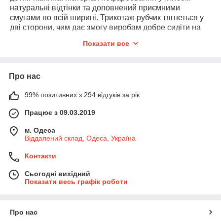
натуральні відтінки та доповнений приємними
смугами по всій ширині. Трикотаж рубчик тягнеться у
дві сторони, чим дає змогу виробам добре сидіти на
фігурі та не сковувати рухів. Використовують цю
Показати все
тканину для пошиття: платтів, топів, светрів,
трикотажних костюмів тощо.
Дотримання основних рекомендацій щодо
Про нас
догляду
гарантує довговічність виробу з цієї тканини.
Варто дотримуватися таких правил:
99% позитивних з 294 відгуків за рік
Під час використання пральної машини
Працює з 09.03.2019
вибирати делікатний режим із максимальною
температурою 40 градусів.
м. Одеса
Під час ручного прання не варто сильно терти
Віддалений склад, Одеса, Україна
(краще трохи зминати) річ, що може викликати її
Контакти
деформацію.
Тканина слугуватиме довше, якщо
Сьогодні вихідний
використовувати щадні засоби для прання.
Показати весь графік роботи
Краще не сушити речі під яскравими
сонячними променями, що мінімізує можливість
Про нас
вицвітання.