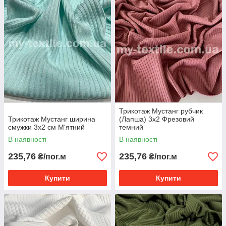
Трикотаж Мустанг рубчик
Трикотаж Мустанг ширина
(Лапша) 3x2 Фрезовий
смужки 3x2 см М'ятний
темний
В наявності
В наявності
235,76
235,76
₴/пог.м
₴/пог.м
Купити
Купити