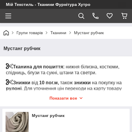
Мій Текстиль - Тканини Фурнітура Хутро
Групи товарів
Тканини
Мустанг рубчик
Мустанг рубчик
Тканина для пошиття:
нижня білизна, костюми,
спідниць, блузи та сукні, штани та светри.
Знижки
від
10 пог.м,
також
знижки
на покупку на
рулоні
. Для уточнення цін переходи на карту товару
та клікні на "Показати оптові ціни" (під роздрібною
Показати все
ціною за товар)
Увага!
Мінімальний відріз тканини від 1-го пог.м
Мустанг рубчик
одного кольору