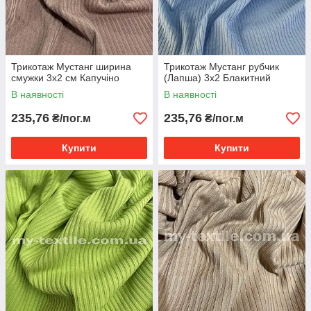
Трикотаж Мустанг ширина
Трикотаж Мустанг рубчик
смужки 3x2 см Капучіно
(Лапша) 3х2 Блакитний
В наявності
В наявності
235,76
235,76
₴/пог.м
₴/пог.м
Купити
Купити