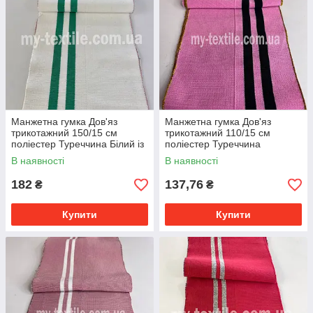
Манжетна гумка Дов'яз
Манжетна гумка Дов'яз
трикотажний 150/15 см
трикотажний 110/15 см
поліестер Туреччина Білий із
поліестер Туреччина
зеленими смугами
Рожевий з двома чорними
В наявності
В наявності
смугами
182
137,76
₴
₴
Купити
Купити