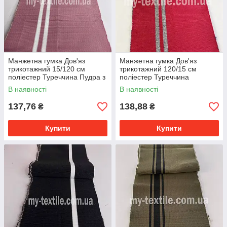
Манжетна гумка Дов'яз
Манжетна гумка Дов'яз
трикотажний 15/120 см
трикотажний 120/15 см
поліестер Туреччина Пудра з
поліестер Туреччина
двома білими смугами
Малиновий зі смугами
В наявності
В наявності
люрекс Срібло
137,76
138,88
₴
₴
Купити
Купити