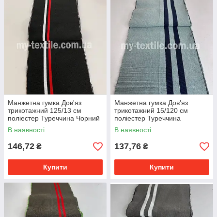
Манжетна гумка Дов'яз
Манжетна гумка Дов'яз
трикотажний 125/13 см
трикотажний 15/120 см
поліестер Туреччина Чорний
поліестер Туреччина
зі смужками червоними та
Фісташка
В наявності
В наявності
білими
146,72
137,76
₴
₴
Купити
Купити