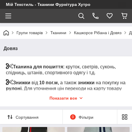
Мій Текстиль - Тканини Фурнітура Хутро
Групи товарів
Тканини
Кашкорсе Рібана і Довяз
Д
Довяз
Тканина для пошиття:
круток, светрів, суконь,
спідниць, штанів, спортивного одягу і т.д.
Знижки
від
10 пог.м,
а також
знижки
на покупку на
рулоні.
Для уточнення цін переходи на карту товару
та клікні на "Показати оптові ціни" (під роздрібною
Показати все
ціною за товар)
Увага!
Мінімальний відріз тканини від 1-го пог.м
одного кольору
Сортування
0
Фільтри