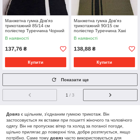
Манжетна гумка Дов'яз
Манжетна гумка Дов'яз
трикотажний 85/14 см
трикотажний 90/15 см
поліестер Туреччина Чорний
поліестер Туреччина Хакі
зі смугою білої
смужки чорні
В наявності
В наявності
137,76
138,88
₴
₴
Купити
Купити
Показати ще
1
/ 3
Довяз
є щільним, з'єднаним гумкою трикотаж. Він
застосовується як вставки при пошитті жіночого та чоловічого
одягу. Він не пропускає вітер та холод за поганої погоди,
щільно прилягає до поверхні тіла, добре розтягується, якщо
потрібно. Саме тому
довяз
часто використовується для