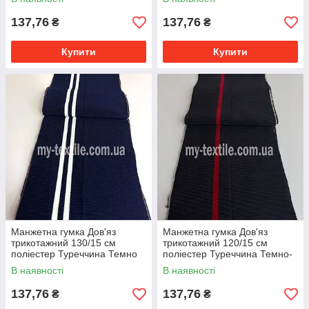
Білими
137,76
137,76
₴
₴
Купити
Купити
Манжетна гумка Дов'яз
Манжетна гумка Дов'яз
трикотажний 130/15 см
трикотажний 120/15 см
поліестер Туреччина Темно
поліестер Туреччина Темно-
синій з двома білими
сірий з смужкою червоною
В наявності
В наявності
смугами
137,76
137,76
₴
₴