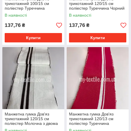
трикотажний 100/15 см
трикотажний 120/15 см
поліестер Туреччина
поліестер Туреччина Чорний
Бірюзовий з чорними
з бордовими смужками
В наявності
В наявності
смугами
137,76
137,76
₴
₴
Купити
Купити
Манжетна гумка Дов'яз
Манжетна гумка Дов'яз
трикотажний 120/15 см
трикотажний 120/13 см
поліестер Молочна з двома
поліестер Туреччина
смугами Коричневими
Кораловий з двома смугами
В наявності
В наявності