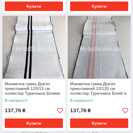
Купити
Купити
Манжетна гумка Дов'яз
Манжетна гумка Дов'яз
трикотажний 120/13 см
трикотажний 13/120 см
поліестер Туреччина Білими
поліестер Туреччина Білий із
з двома смугами чорні
двома смугами Рожевими
В наявності
В наявності
137,76
137,76
₴
₴
Купити
Купити