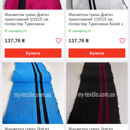
Манжетна гумка Дов'яз
Манжетна гумка Дов'яз
трикотажний 110/15 см
трикотажний 120/15 см
поліестер Туреччина
поліестер Туреччина Білий з
Малиновий з чорною смугою
двома чорними смугами
В наявності
В наявності
137,76
137,76
₴
₴
Купити
Купити
Манжетна гумка Дов'яз
Манжетна гумка Дов'яз