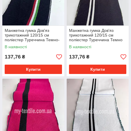
Манжетна гумка Дов'яз
Манжетна гумка Дов'яз
трикотажний 120/15 см
трикотажний 120/15 см
поліестер Туреччина Темно-
поліестер Туреччина Темно
синій з трьома смугами
сірий з двома білими
В наявності
В наявності
смужками
137,76
137,76
₴
₴
Купити
Купити