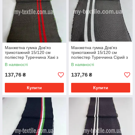
Манжетна гумка Дов'яз
Манжетна гумка Дов'яз
трикотажний 15/120 см
трикотажний 15/120 см
поліестер Туреччина Хакі з
поліестер Туреччина Сірий з
двома червоними смугами
двома білими смугами
В наявності
В наявності
137,76
137,76
₴
₴
Купити
Купити