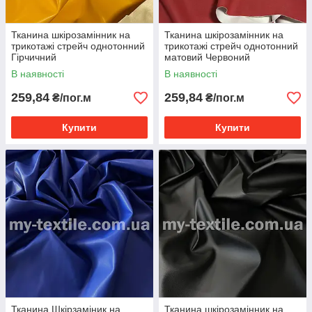
Тканина шкірозамінник на
Тканина шкірозамінник на
трикотажі стрейч однотонний
трикотажі стрейч однотонний
Гірчичний
матовий Червоний
В наявності
В наявності
259,84
259,84
₴/пог.м
₴/пог.м
Купити
Купити
Тканина Шкірзаміник на
Тканина шкірозамінник на