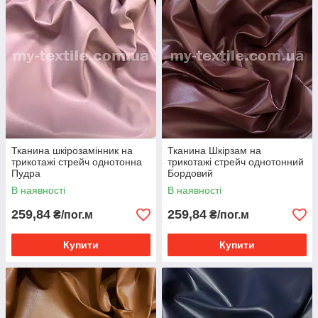
Тканина шкірозамінник на
Тканина Шкірзам на
трикотажі стрейч однотонна
трикотажі стрейч однотонний
Пудра
Бордовий
В наявності
В наявності
259,84
259,84
₴/пог.м
₴/пог.м
Купити
Купити