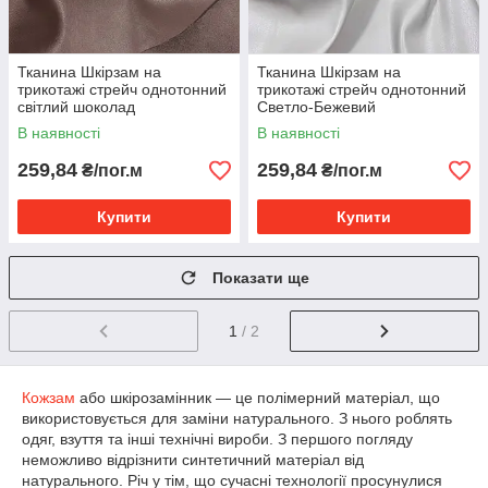
Тканина Шкірзам на
Тканина Шкірзам на
трикотажі стрейч однотонний
трикотажі стрейч однотонний
світлий шоколад
Светло-Бежевий
В наявності
В наявності
259,84
259,84
₴/пог.м
₴/пог.м
Купити
Купити
Показати ще
1
/ 2
Кожзам
або шкірозамінник — це полімерний матеріал, що
використовується для заміни натурального. З нього роблять
одяг, взуття та інші технічні вироби. З першого погляду
неможливо відрізнити синтетичний матеріал від
натурального. Річ у тім, що сучасні технології просунулися