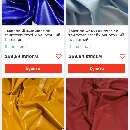
Тканина Шкірзаміник на
Тканина шкірозамінник на
трикотажі стрейч однотонний
трикотажі стрейч однотонний
Електрик
Блакитний
В наявності
В наявності
259,84
259,84
₴/пог.м
₴/пог.м
Купити
Купити