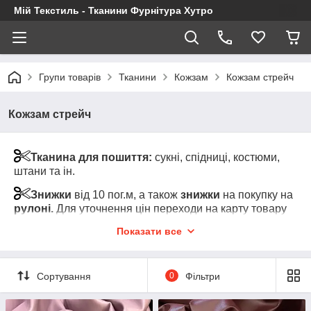
Мій Текстиль - Тканини Фурнітура Хутро
Групи товарів
Тканини
Кожзам
Кожзам стрейч
Кожзам стрейч
Тканина для пошиття:
сукні, спідниці, костюми,
штани та ін.
Знижки
від 10 пог.м, а також
знижки
на покупку на
рулоні.
Для уточнення цін переходи на карту товару
та клікні на "Показати оптові ціни" (під роздрібною
Показати все
ціною за товар)
Увага!
Мінімальний відріз тканини від 1-го пог.м
одного кольору
Сортування
0
Фільтри