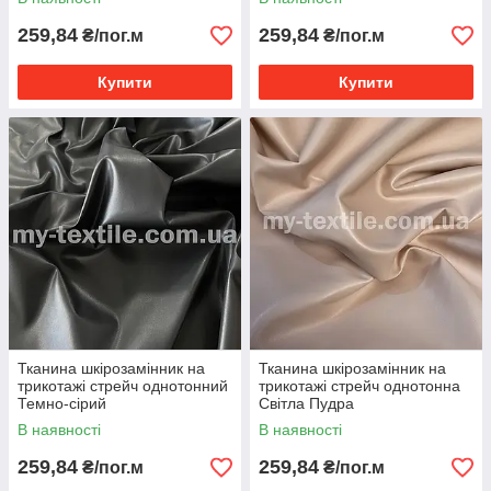
259,84
259,84
₴/пог.м
₴/пог.м
Купити
Купити
Тканина шкірозамінник на
Тканина шкірозамінник на
трикотажі стрейч однотонний
трикотажі стрейч однотонна
Темно-сірий
Світла Пудра
В наявності
В наявності
259,84
259,84
₴/пог.м
₴/пог.м