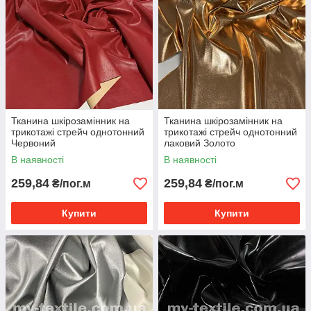
Тканина шкірозамінник на
Тканина шкірозамінник на
трикотажі стрейч однотонний
трикотажі стрейч однотонний
Червоний
лаковий Золото
В наявності
В наявності
259,84
259,84
₴/пог.м
₴/пог.м
Купити
Купити