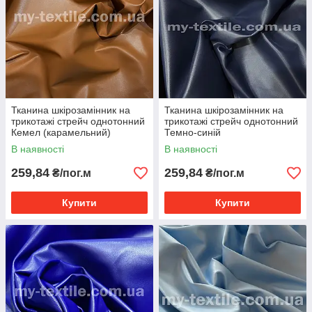
Тканина шкірозамінник на
Тканина шкірозамінник на
трикотажі стрейч однотонний
трикотажі стрейч однотонний
Кемел (карамельний)
Темно-синій
В наявності
В наявності
259,84
259,84
₴/пог.м
₴/пог.м
Купити
Купити