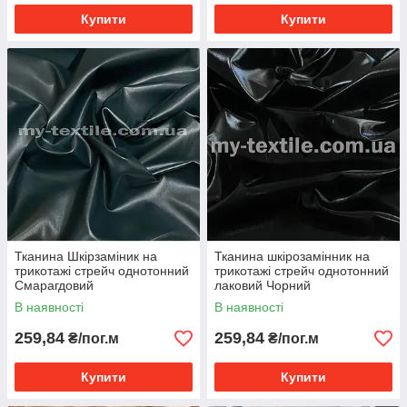
Купити
Купити
Тканина Шкірзаміник на
Тканина шкірозамінник на
трикотажі стрейч однотонний
трикотажі стрейч однотонний
Смарагдовий
лаковий Чорний
В наявності
В наявності
259,84
259,84
₴/пог.м
₴/пог.м
Купити
Купити