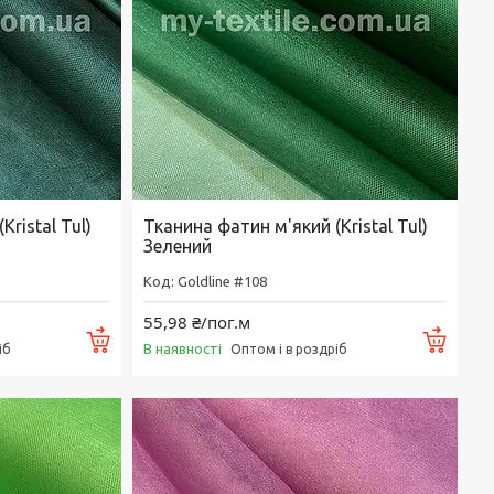
ristal Tul)
Тканина фатин м'який (Kristal Tul)
Зелений
Goldline #108
55,98 ₴/пог.м
Купити
Купи
В наявності
іб
Оптом і в роздріб