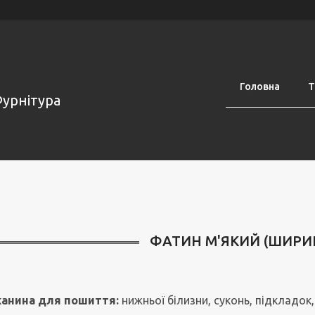
Головна
Т
Фурнітура
ФАТИН М'ЯКИЙ (ШИРИН
канина для пошиття:
нижньої білизни, суконь, підкладок, 