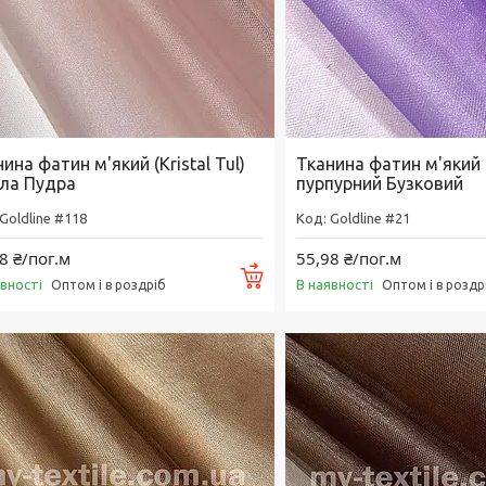
ина фатин м'який (Kristal Tul)
Тканина фатин м'який (K
тла Пудра
пурпурний Бузковий
Goldline #118
Goldline #21
8 ₴/пог.м
55,98 ₴/пог.м
Купити
явності
В наявності
Оптом і в роздріб
Оптом і в роздр