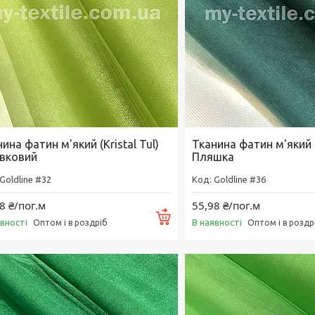
ина фатин м'який (Kristal Tul)
Тканина фатин м'який (K
вковий
Пляшка
Goldline #32
Goldline #36
8 ₴/пог.м
55,98 ₴/пог.м
Купити
явності
В наявності
Оптом і в роздріб
Оптом і в роздр