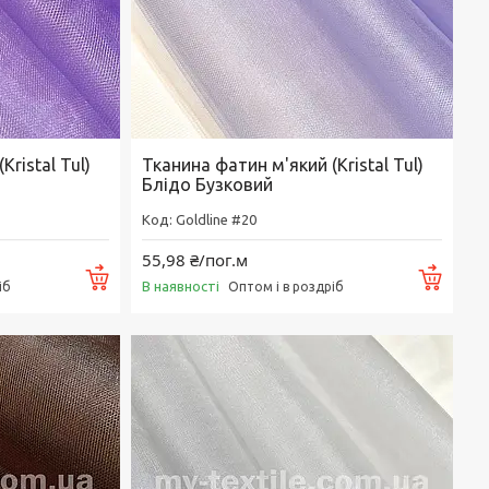
ristal Tul)
Тканина фатин м'який (Kristal Tul)
Блідо Бузковий
Goldline #20
55,98 ₴/пог.м
Купити
Купи
В наявності
іб
Оптом і в роздріб