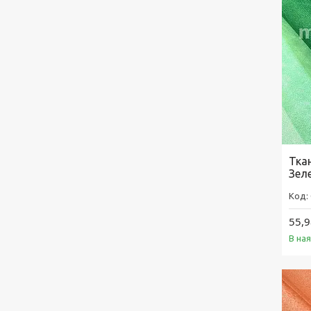
Ткан
Зел
55,9
В на