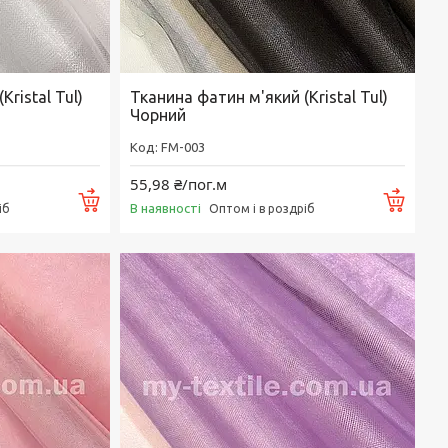
ristal Tul)
Тканина фатин м'який (Kristal Tul)
Чорний
FM-003
55,98 ₴/пог.м
Купити
Купи
В наявності
іб
Оптом і в роздріб