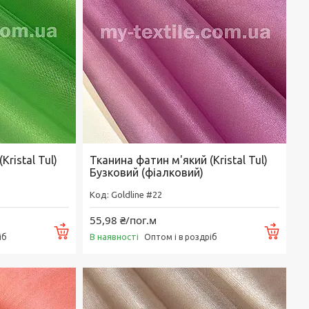
ristal Tul)
Тканина фатин м'який (Kristal Tul)
Бузковий (фіалковий)
Goldline #22
55,98 ₴/пог.м
Купити
Купи
В наявності
іб
Оптом і в роздріб