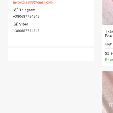
mytextile888@gmail.com
+380687754545
+380687754545
Ткан
Рож
55,9
В на