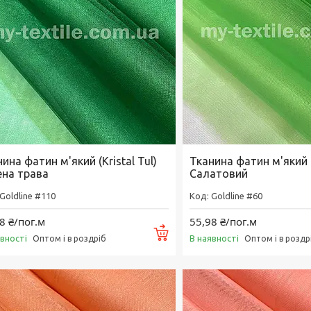
ина фатин м'який (Kristal Tul)
Тканина фатин м'який (K
ена трава
Салатовий
Goldline #110
Goldline #60
8 ₴/пог.м
55,98 ₴/пог.м
Купити
явності
В наявності
Оптом і в роздріб
Оптом і в роздр