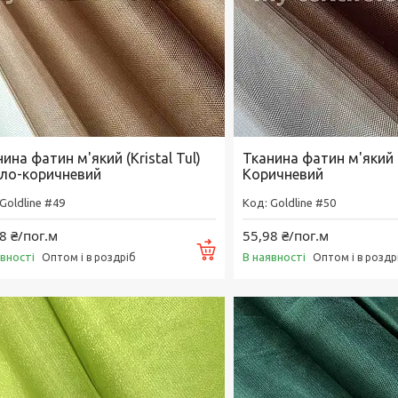
ина фатин м'який (Kristal Tul)
Тканина фатин м'який (K
тло-коричневий
Коричневий
Goldline #49
Goldline #50
8 ₴/пог.м
55,98 ₴/пог.м
Купити
явності
В наявності
Оптом і в роздріб
Оптом і в роздр