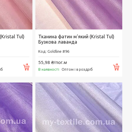
ristal Tul)
Тканина фатин м'який (Kristal Tul)
Бузкова лаванда
Goldline #96
55,98 ₴/пог.м
Купити
Купи
В наявності
іб
Оптом і в роздріб