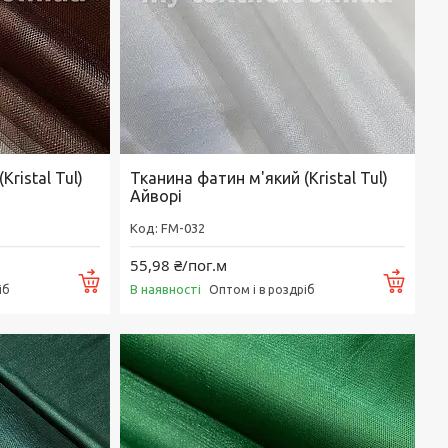
ristal Tul)
Тканина фатин м'який (Kristal Tul)
Айворі
FM-032
55,98 ₴/пог.м
Купити
Купи
В наявності
іб
Оптом і в роздріб