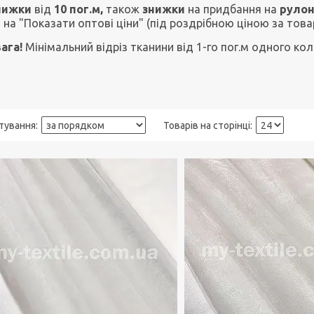
нижки
від
10 пог.м,
також
знижки
на придбання на
рулон
і на "Показати оптові ціни" (під роздрібною ціною за това
ага!
Мінімальний відріз тканини від 1-го пог.м одного ко