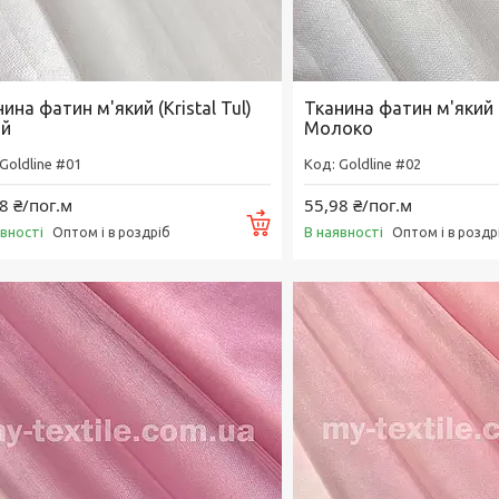
ина фатин м'який (Kristal Tul)
Тканина фатин м'який (K
ий
Молоко
Goldline #01
Goldline #02
8 ₴/пог.м
55,98 ₴/пог.м
Купити
явності
В наявності
Оптом і в роздріб
Оптом і в роздр