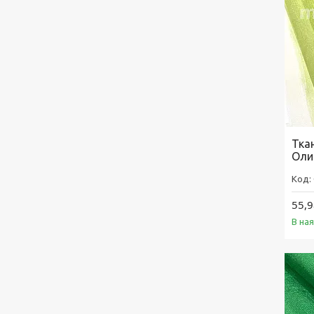
Ткан
Оли
55,9
В на