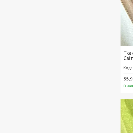
Ткан
Сві
55,9
В на