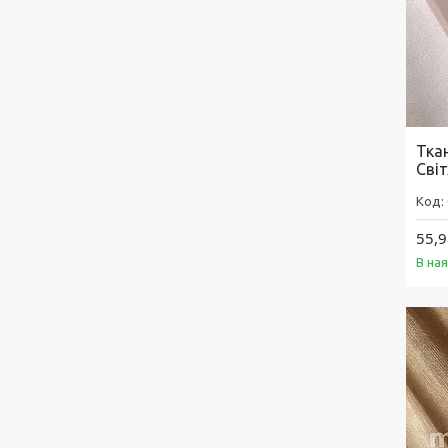
Ткан
Сві
55,9
В на