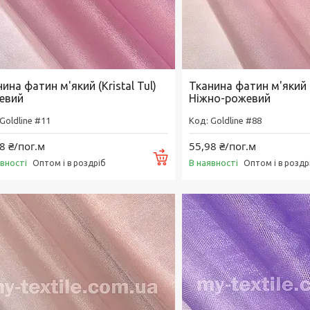
ина фатин м'який (Kristal Tul)
Тканина фатин м'який (K
евий
Ніжно-рожевий
Goldline #11
Goldline #88
8 ₴/пог.м
55,98 ₴/пог.м
Купити
явності
В наявності
Оптом і в роздріб
Оптом і в роздр