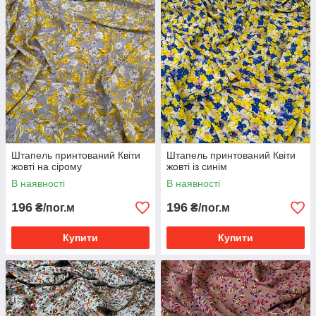
Штапель принтований Квіти
Штапель принтований Квіти
жовті на сірому
жовті із синім
В наявності
В наявності
196
196
₴/пог.м
₴/пог.м
Купити
Купити