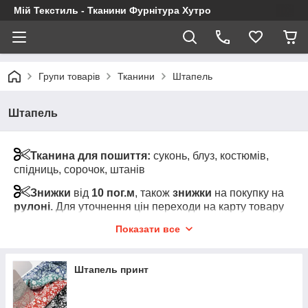
Мій Текстиль - Тканини Фурнітура Хутро
Групи товарів
Тканини
Штапель
Штапель
Тканина для пошиття:
суконь, блуз, костюмів,
спідниць, сорочок, штанів
Знижки
від
10 пог.м
, також
знижки
на покупку на
рулоні.
Для уточнення цін переходи на карту товару
та клікні на "Показати оптові ціни" (під роздрібною
Показати все
ціною за товар)
Увага!
Мінімальний відріз тканини від 1-го пог.м
Штапель принт
одного кольору