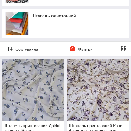
Штапель однотонний
Сортування
0
Фільтри
Штапель принтований Дрібні
Штапель принтований Квіти
квіти на Білому
фіолетові на молочному