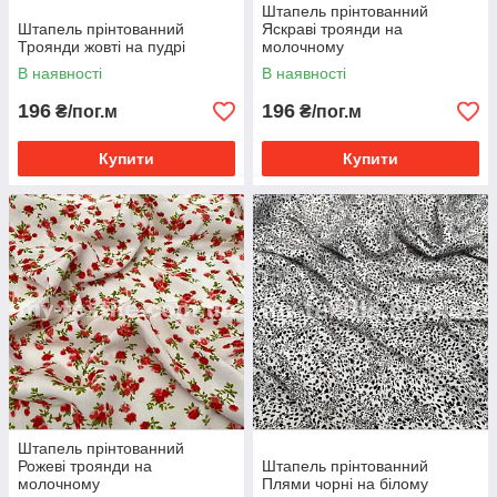
Штапель прінтованний
Штапель прінтованний
Яскраві троянди на
Троянди жовті на пудрі
молочному
В наявності
В наявності
196
196
₴/пог.м
₴/пог.м
Купити
Купити
Штапель прінтованний
Рожеві троянди на
Штапель прінтованний
молочному
Плями чорні на білому