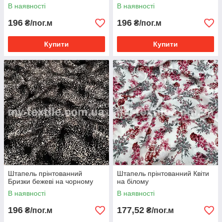
В наявності
В наявності
196
196
₴/пог.м
₴/пог.м
Купити
Купити
Штапель прінтованний
Штапель прінтованний Квіти
Бризки бежеві на чорному
на білому
В наявності
В наявності
196
177,52
₴/пог.м
₴/пог.м