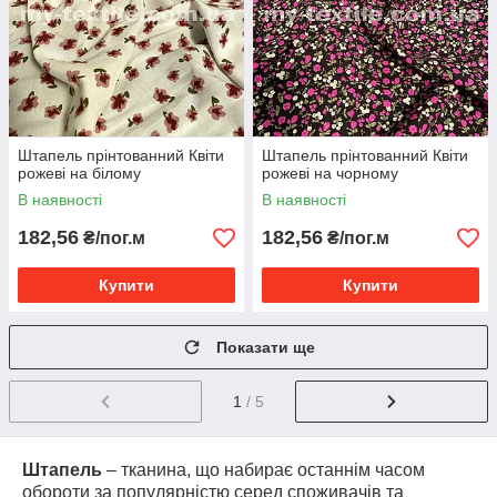
Штапель прінтованний Квіти
Штапель прінтованний Квіти
рожеві на білому
рожеві на чорному
В наявності
В наявності
182,56
182,56
₴/пог.м
₴/пог.м
Купити
Купити
Показати ще
1
/ 5
Штапель
– тканина, що набирає останнім часом
обороти за популярністю серед споживачів та