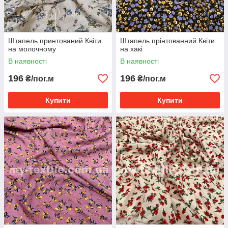
Штапель принтований Квіти
Штапель прінтованний Квіти
на молочному
на хакі
В наявності
В наявності
196
196
₴/пог.м
₴/пог.м
Купити
Купити