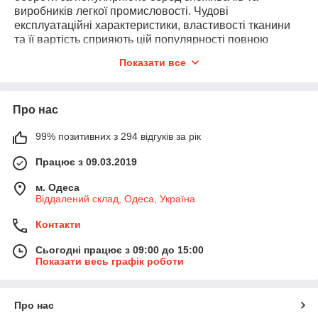
виробників легкої промисловості. Чудові
експлуатаційні характеристики, властивості тканини
та її вартість сприяють цій популярності повною
мірою. Це матеріал на основі бавовняних та віскозних
Показати все
волокон. Класичне співвідношення бавовни та віскози
у цій тканині – 50% на 50%. Рідше трапляється й інше
співвідношення – 40% на 60%. Іноді замість віскози
Про нас
бавовну поєднують із лавсаном.
Даний тип тканини має масу переваг:
99% позитивних з 294 відгуків за рік
Добре дихає, пропускає повітря, ідеальне для
Працює з 09.03.2019
пошиття літнього одягу;
Має відмінну здатність до терморегуляції;
м. Одеса
Віддалений склад, Одеса, Україна
У виробах з штапелю не жарко влітку, вона
приємно холодить шкіру;
Контакти
Гігроскопічність;
Сьогодні працює з 09:00 до 15:00
Чудово вбирає надлишки вологи;
Показати весь графік роботи
Кольоростійкість;
Завдяки своєму складу, штапельні тканини
Про нас
чудово фарбуються і здатні надовго зберігати