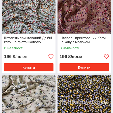
Штапель принтований Дрібні
Штапель принтований Квіти
квіти на фісташковому
на каву з молоком
В наявності
В наявності
196
196
₴/пог.м
₴/пог.м
Купити
Купити