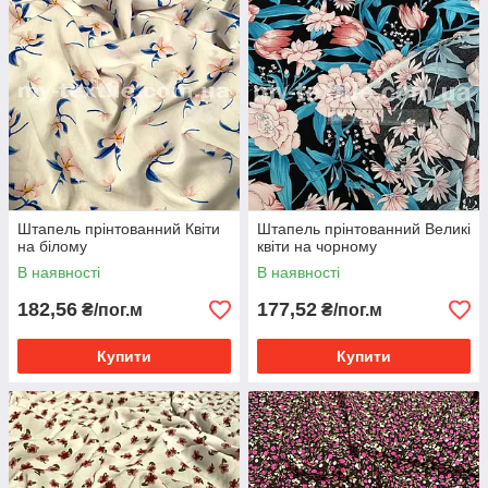
Штапель прінтованний Квіти
Штапель прінтованний Великі
на білому
квіти на чорному
В наявності
В наявності
182,56
177,52
₴/пог.м
₴/пог.м
Купити
Купити