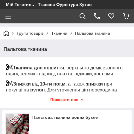
Мій Текстиль - Тканини Фурнітура Хутро
Групи товарів
Тканини
Пальтова тканина
Пальтова тканина
Тканина для пошиття
: верхнього демісезонного
одягу, теплих спідниці, плаття, піджаки, костюми.
Знижки
від
10-ти пог.м
, а також
знижки
при
покупці на
рулон
. Для уточнення цін переходи на
картку товару та клікні на "Показати оптові ціни" (під
Показати все
роздрібною ціною за товар)
Увага!
Мінімальний відріз тканини від 1-го пог.м
Пальтова тканина вовна букле
одного кольору