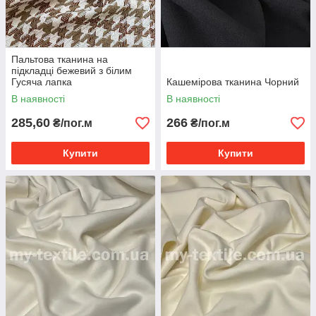
Пальтова тканина на
підкладці бежевий з білим
Гусяча лапка
Кашемірова тканина Чорний
В наявності
В наявності
285,60
266
₴/пог.м
₴/пог.м
Купити
Купити