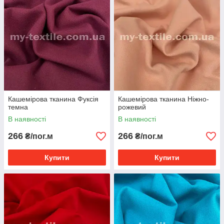
Кашемірова тканина Фуксія
Кашемірова тканина Ніжно-
темна
рожевий
В наявності
В наявності
266
266
₴/пог.м
₴/пог.м
Купити
Купити