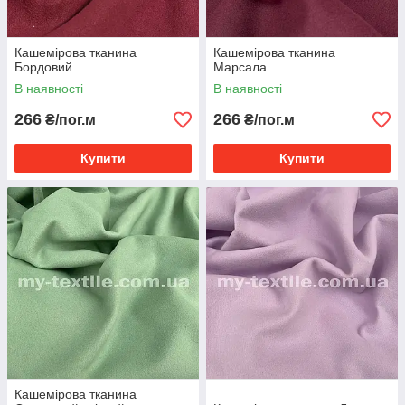
Кашемірова тканина
Кашемірова тканина
Бордовий
Марсала
В наявності
В наявності
266
266
₴/пог.м
₴/пог.м
Купити
Купити
Кашемірова тканина