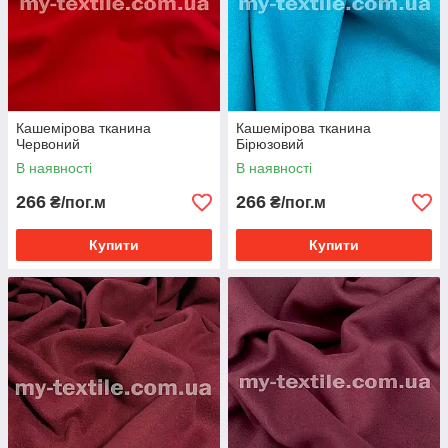
Кашемірова тканина
Кашемірова тканина
Червоний
Бірюзовий
В наявності
В наявності
266
266
₴/пог.м
₴/пог.м
Купити
Купити