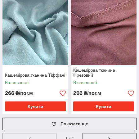
Кашемірова тканина
Кашемірова тканина Тіффані
Фрезовий
В наявності
В наявності
266
266
₴/пог.м
₴/пог.м
Купити
Купити
Показати ще
1
/ 5