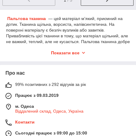
Пальтова тканина
— цей матеріал м'який, приємний на
дотик. Тканина щільна, ворсиста, напівсинтетична. На
поверхні матеріалу є безліч вузликів або завитків.
Привабливість цієї тканини в тому, що матеріал щільний, але
не важкий, теплий, але не кусається. Пальтова тканина добре
підходить для пошиття верхнього демісезонного одягу,
Показати все
теплих спідниці, плаття, піджаки, костюми. Вироби з цієї
тканини матимуть форму та матимуть стильний вигляд.
Догляд за пальтовою тканиною:
Про нас
Прати вироби з цієї тканини рекомендуємо в ручну
або пральній машинці на делікатному режимі;
99% позитивних з 292 відгуків за рік
Прасувати вироби з виворітного боку через тонкий
бавовняний папір;
Працює з 09.03.2019
Під час сушіння тканини уникайте потрапляння
м. Одеса
прямих сонячних променів.
Віддалений склад, Одеса, Україна
В
інтернет-магазині My Textile
раді запропонувати вам
Контакти
широкий асортимент тканини. Ви можете легко переглянути
представлену палітру кольорів і замовити її без посередніх
Сьогодні працює з 09:00 до 15:00
націнок! Придбати пальтову тканину можна як оптом, так і в