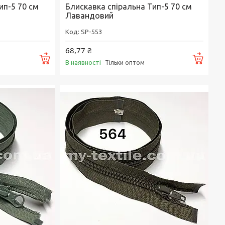
ип-5 70 см
Блискавка спіральна Тип-5 70 см
Лавандовий
SP-553
68,77 ₴
Купити
Купи
В наявності
Тільки оптом