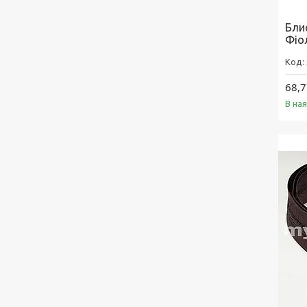
Бли
Фіо
68,7
В на