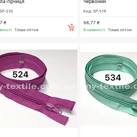
ла-гірчиця
Червоний
SP-510
SP-519
7 ₴
68,77 ₴
Купити
явності
В наявності
Тільки оптом
Тільки оптом