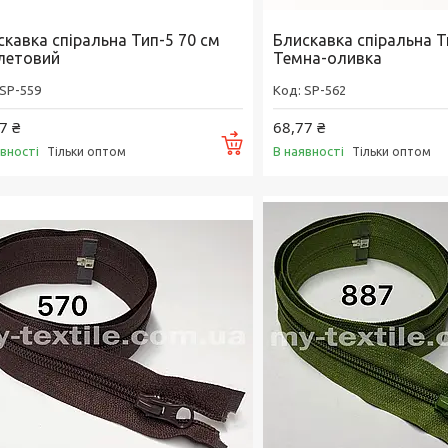
скавка спіральна Тип-5 70 см
Блискавка спіральна Т
летовий
Темна-оливка
SP-559
SP-562
7 ₴
68,77 ₴
Купити
явності
В наявності
Тільки оптом
Тільки оптом