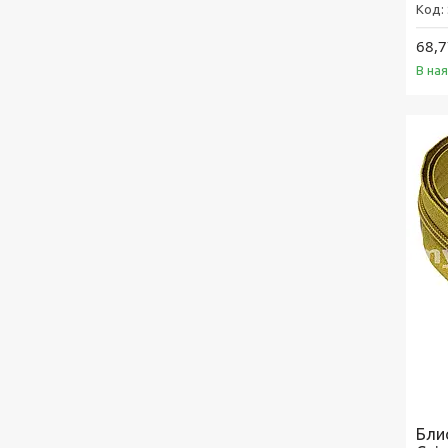
68,7
В на
Бли