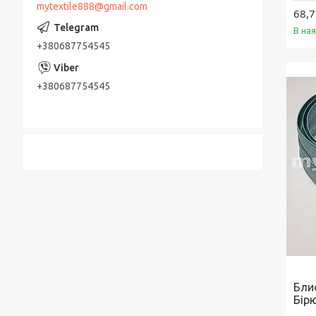
mytextile888@gmail.com
68,7
В на
+380687754545
+380687754545
Бли
Бір