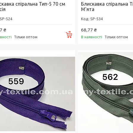
скавка спіральна Тип-5 70 см
Блискавка спіральна Т
сія
М'ята
SP-524
SP-534
7 ₴
68,77 ₴
Купити
явності
В наявності
Тільки оптом
Тільки оптом