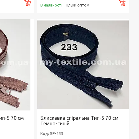
Купити
Купи
В наявності
Тільки оптом
ип-5 70 см
Блискавка спіральна Тип-5 70 см
Темно-синій
SP-233