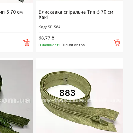
ип-5 70 см
Блискавка спіральна Тип-5 70 см
Хакі
SP-564
68,77 ₴
Купити
Купи
В наявності
Тільки оптом