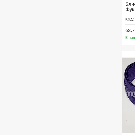
Бли
Фук
68,7
В на