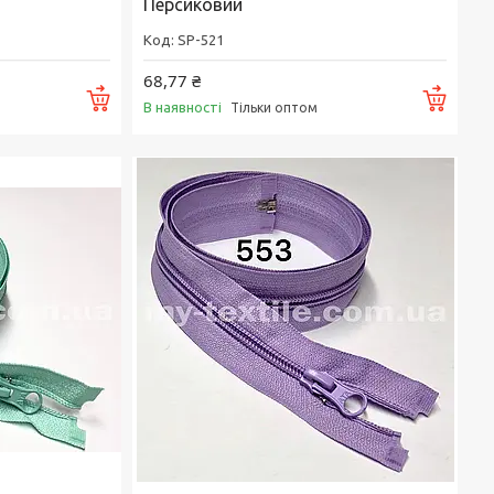
Персиковий
SP-521
68,77 ₴
Купити
Купи
В наявності
Тільки оптом