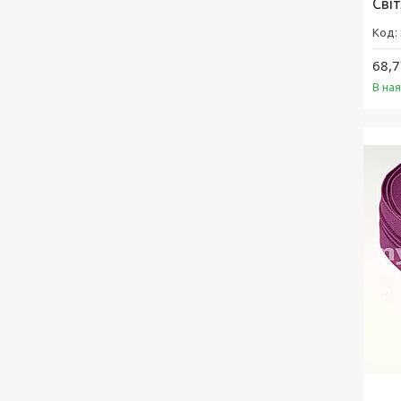
Світ
68,7
В на