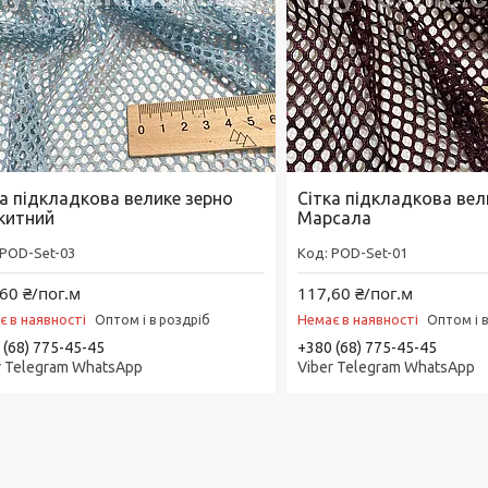
ка підкладкова велике зерно
Сітка підкладкова вел
китний
Марсала
POD-Set-03
POD-Set-01
60 ₴/пог.м
117,60 ₴/пог.м
є в наявності
Немає в наявності
Оптом і в роздріб
Оптом і 
 (68) 775-45-45
+380 (68) 775-45-45
r Telegram WhatsApp
Viber Telegram WhatsApp