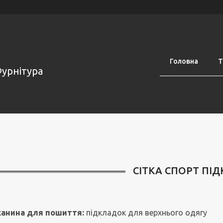
Головна
Т
Фурнітура
СІТКА СПОРТ ПІ
канина для пошиття:
підкладок для верхнього одягу