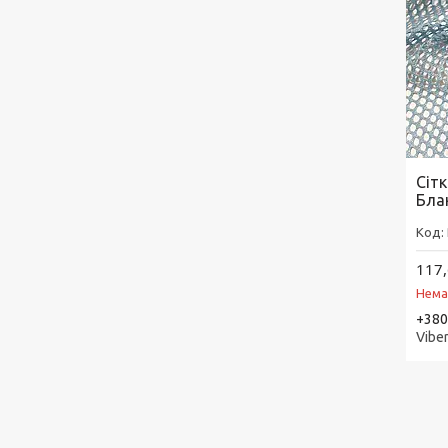
Сіт
Бла
117,
Нема
+380
Vibe