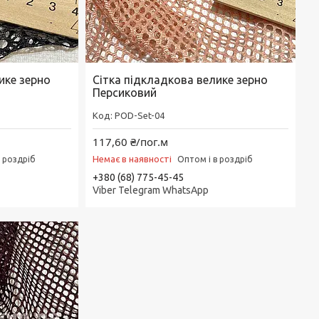
ике зерно
Сітка підкладкова велике зерно
Персиковий
POD-Set-04
117,60 ₴/пог.м
Немає в наявності
в роздріб
Оптом і в роздріб
+380 (68) 775-45-45
Viber Telegram WhatsApp