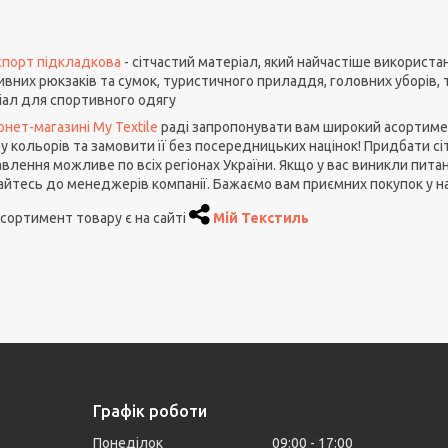
 спорт підкладкова
- сітчастий матеріал, який найчастіше використа
ивних рюкзаків та сумок, туристичного приладдя, головних уборів,
іал для спортивного одягу
рнет-магазині My Textile
раді запропонувати вам широкий асортиме
у кольорів та замовити її без посередницьких націнок! Придбати сі
влення можливе по всіх регіонах України. Якщо у вас виникли пита
айтесь до менеджерів компанії. Бажаємо вам приємних покупок у н
сортимент товару є на сайті
Мій Текстиль
Графік роботи
Понеділок
09:00
17:00