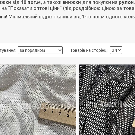
ижки
від
10 пог.м,
а також
знижки
для покупки на
рулон
і на "Показати оптові ціни" (під роздрібною ціною за това
га!
Мінімальний відріз тканини від 1-го пог.м одного кол