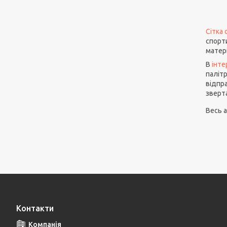
Сітка
спорт
матер
В
інте
палітр
відпра
зверт
Весь а
Контакти