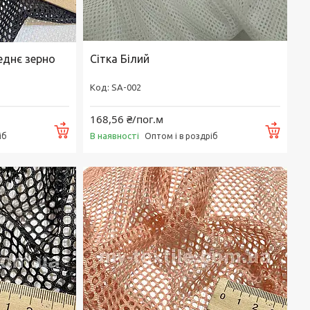
еднє зерно
Сітка Білий
SA-002
168,56 ₴/пог.м
Купити
Купи
В наявності
іб
Оптом і в роздріб