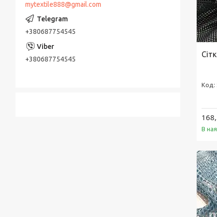
mytextile888@gmail.com
+380687754545
Сіт
+380687754545
168,
В на