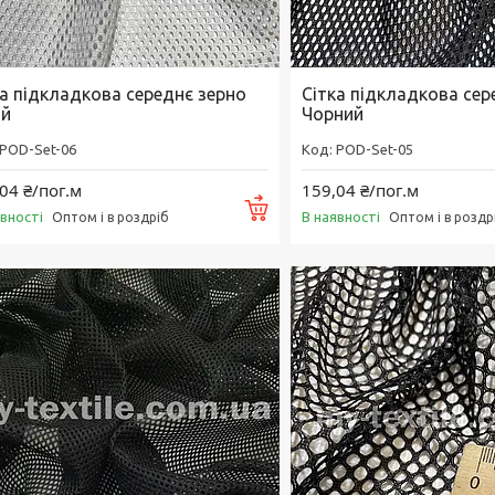
ка підкладкова середнє зерно
Сітка підкладкова сер
ий
Чорний
POD-Set-06
POD-Set-05
04 ₴/пог.м
159,04 ₴/пог.м
Купити
явності
В наявності
Оптом і в роздріб
Оптом і в роздр