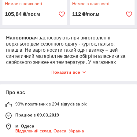
Немає в наявності
Немає в наявності
105,84
112
₴/пог.м
₴/пог.м
Наповнювач
застосовують при виготовленні
верхнього демісезонного одягу - курток, пальто,
плащів. Не варто носити такий одяг взимку – цей
синтетичний матеріал не зможе обігріти власника за
серйозного зниження температури. У магазинах
тканин можна придбати стьобаний синтепон для
Показати все
пошиття виробів у домашніх умовах.
Синтепон
застосовують у виробництві дитячих
конвертів, ковдр та подушок. У виробах для дітей
Про нас
потрібно більш тонкий та легкий шар наповнювача,
який легко випрати, плюс важлива швидкість сушіння.
99% позитивних з 294 відгуків за рік
Також у продажу можна знайти утеплені синтепонові
підковдри, виготовлені з тканини з простібкою.
Працює з 09.03.2019
Наповнювач у них не збивається в грудки та зберігає
структуру. Така постільна білизна відрізняється вищою
м. Одеса
Віддалений склад, Одеса, Україна
ціною.