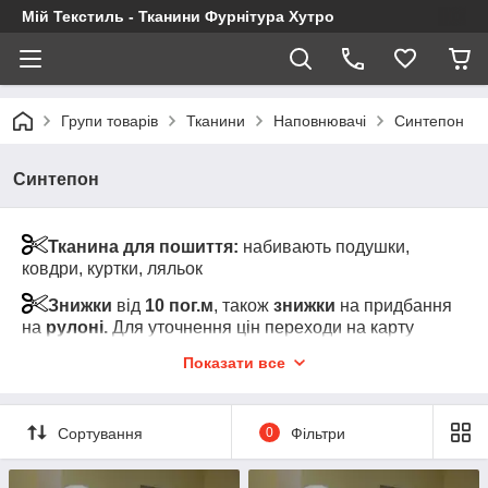
Мій Текстиль - Тканини Фурнітура Хутро
Групи товарів
Тканини
Наповнювачі
Синтепон
Синтепон
Тканина для пошиття:
набивають подушки,
ковдри, куртки, ляльок
Знижки
від
10 пог.м
, також
знижки
на придбання
на
рулоні.
Для уточнення цін переходи на карту
товару та клікні на "Показати оптові ціни" (під
Показати все
роздрібною ціною за товар)
Увага!
Мінімальний відріз тканини від 1-го пог.м
одного кольору
Сортування
0
Фільтри